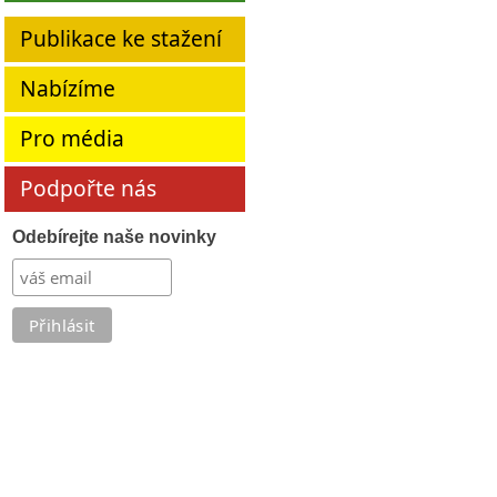
Publikace ke stažení
Nabízíme
Pro média
Podpořte nás
Odebírejte naše novinky