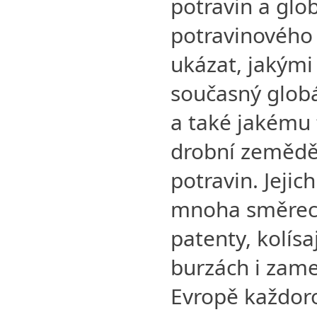
potravin a glob
potravinového 
ukázat, jakými
současný globá
a také jakému 
drobní zeměděl
potravin. Jejic
mnoha směrech
patenty, kolísa
burzách i zamez
Evropě každoro