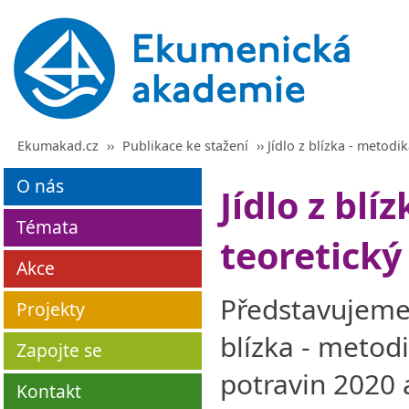
Ekumakad.cz
››
Publikace ke stažení
›› Jídlo z blízka - metodi
O nás
Jídlo z blí
Témata
teoretick
Akce
Představujeme 
Projekty
blízka - metod
Zapojte se
potravin 2020 a
Kontakt