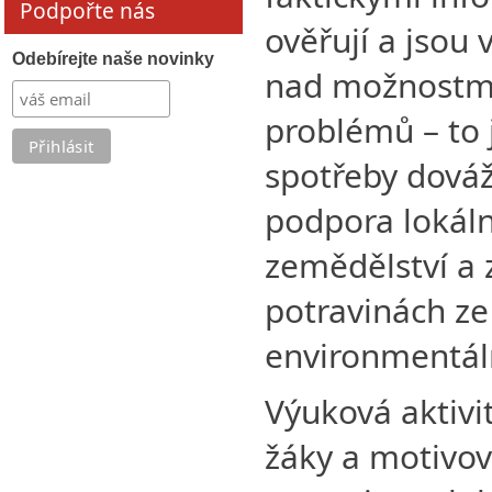
Podpořte nás
ověřují a jsou 
Odebírejte naše novinky
nad možnostmi
problémů – to 
spotřeby dováž
podpora lokál
zemědělství a 
potravinách ze
environmentáln
Výuková aktivi
žáky a motivov