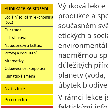
Výuková lekce 
Publikace ke stažení
produkce a spo
Sociální solidární ekonomika
(SSE)
současném svě
Fair trade
etických a soci
Lidská práva
environmentáln
Náboženství a kultura
nadměrnou spo
Rozvoj a oddlužení
Alternativy
důležitých přír
Odpovědnost korporací
planety (voda, 
Klimatická změna
úbytek biodiver
Nabízíme
V rámci lekce 
Pro média
faktickými inf