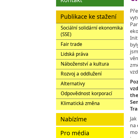
Pře
Publikace ke stažení
vyt
Par
Sociální solidární ekonomika
eko
(SSE)
Ini
Fair trade
byl
jsm
Lidská práva
věn
Náboženství a kultura
změ
vzd
Rozvoj a oddlužení
Poz
Alternativy
vzd
Odpovědnost korporací
the
Sen
Klimatická změna
Tr
Nabízíme
Jak
na 
Pro média
moc