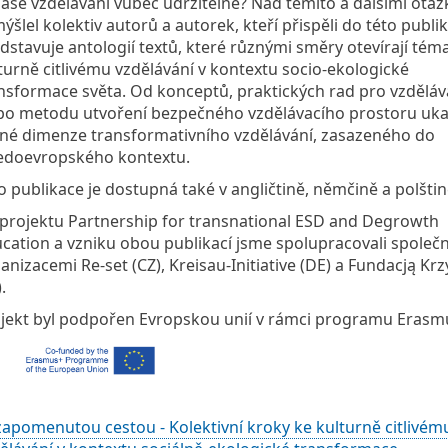
naše vzdělávání vůbec udržitelné? Nad těmito a dalšími otá
ýšlel kolektiv autorů a autorek, kteří přispěli do této publik
dstavuje antologií textů, které různými směry otevírají tém
turně citlivému vzdělávání v kontextu socio-ekologické
nsformace světa. Od konceptů, praktických rad pro vzdělává
po metodu utvoření bezpečného vzdělávacího prostoru uka
né dimenze transformativního vzdělávání, zasazeného do
edoevropského kontextu.
o publikace je dostupná také v angličtině, němčině a polštin
projektu Partnership for transnational ESD and Degrowth
cation a vzniku obou publikací jsme spolupracovali společn
anizacemi Re-set (CZ), Kreisau-Initiative (DE) a Fundacją Kr
.
jekt byl podpořen Evropskou unií v rámci programu Erasm
apomenutou cestou - Kolektivní kroky ke kulturně citlivém