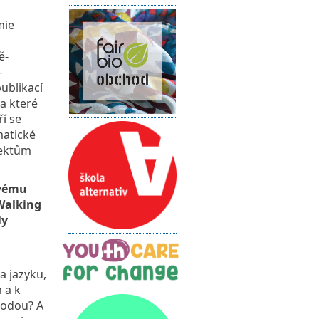
mie
ě-
-
ublikací
a které
í se
matické
pektům
ivému
Walking
ly
a jazyku,
 a k
rodou? A