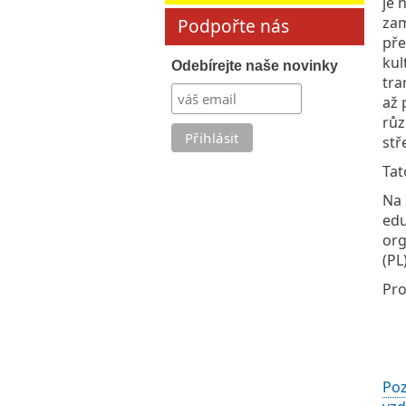
je 
zam
Podpořte nás
pře
kul
Odebírejte naše novinky
tra
až 
růz
stř
Tat
Na 
edu
org
(PL)
Pro
Poz