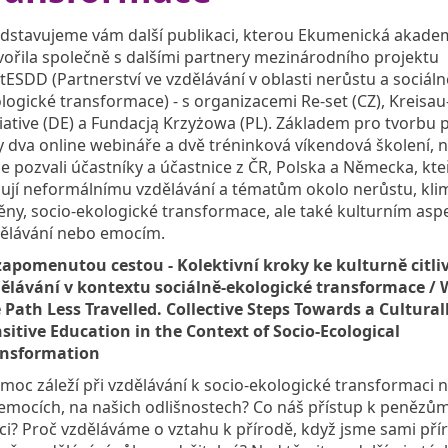
dstavujeme vám další publikaci, kterou Ekumenická akade
vořila společně s dalšími partnery mezinárodního projektu
tESDD (Partnerství ve vzdělávání v oblasti nerůstu a sociáln
logické transformace) - s organizacemi Re-set (CZ), Kreisau
tiative (DE) a Fundacją Krzyżowa (PL). Základem pro tvorbu p
y dva online webináře a dvě tréninková víkendová školení, n
e pozvali účastníky a účastnice z ČR, Polska a Německa, kteř
ují neformálnímu vzdělávání a tématům okolo nerůstu, kli
ny, socio-ekologické transformace, ale také kulturním as
ělávání nebo emocím.
apomenutou cestou - Kolektivní kroky ke kulturně citl
ělávání v kontextu sociálně-ekologické transformace / 
 Path Less Travelled. Collective Steps Towards a Cultural
sitive Education in the Context of Socio-Ecological
ansformation
 moc záleží při vzdělávání k socio-ekologické transformaci n
emocích, na našich odlišnostech? Co náš přístup k penězům
i? Proč vzděláváme o vztahu k přírodě, když jsme sami pří