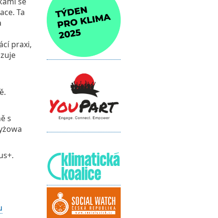
zkami se
ace. Ta
a
cí praxi,
zuje
ě.
ě s
zyżowa
us+.
u