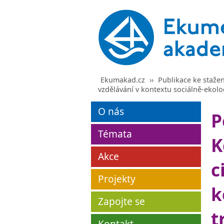
Ekumakad.cz
››
Publikace ke stažen
vzdělávání v kontextu sociálně-ekol
O nás
P
Témata
K
Akce
c
Projekty
k
Zapojte se
t
Kontakt