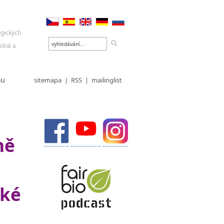
mu
sitemapa
|
RSS
|
mailinglist
ně
cké