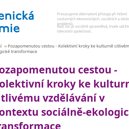
í
›› Pozapomenutou cestou - Kolektivní kroky ke kulturně citlivé
ogické transformace
ozapomenutou cestou -
olektivní kroky ke kultur
itlivému vzdělávání v
ontextu sociálně-ekologi
ransformace