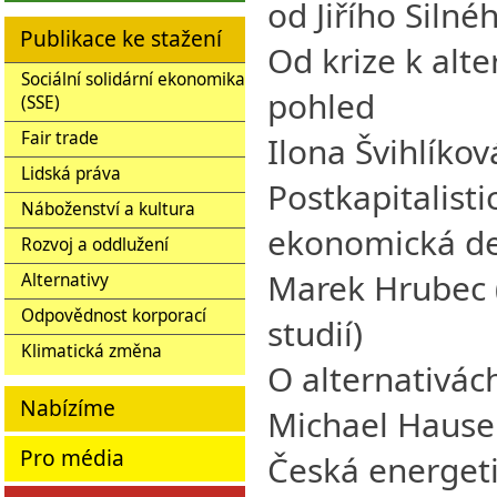
od Jiřího Silné
Publikace ke stažení
Od krize k alt
Sociální solidární ekonomika
pohled
(SSE)
Fair trade
Ilona Švihlíkov
Lidská práva
Postkapitalisti
Náboženství a kultura
ekonomická d
Rozvoj a oddlužení
Marek Hrubec 
Alternativy
Odpovědnost korporací
studií)
Klimatická změna
O alternativác
Nabízíme
Michael Hauser 
Pro média
Česká energet