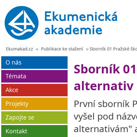
Ekumakad.cz
››
Publikace ke stažení
›› Sborník 01 Pražské ško
O nás
Sborník 01
Témata
alternativ
Akce
První sborník P
Projekty
vyšel pod názv
Zapojte se
alternativám" 
Kontakt