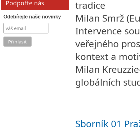
Podpořte nás
tradice
Milan Smrž (Eu
Odebírejte naše novinky
Intervence so
veřejného prost
kontext a mot
Milan Kreuzzi
globálních stud
Sborník 01 Pra