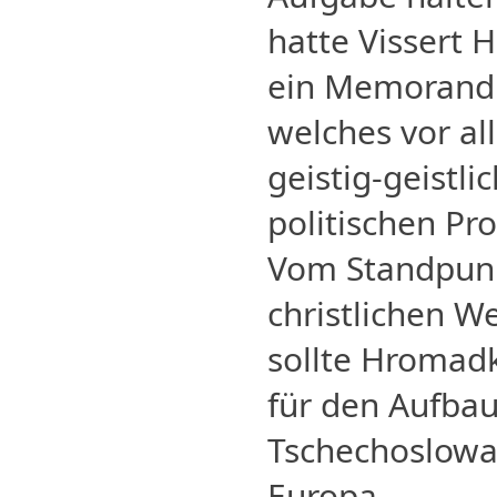
hatte Vissert H
ein Memorand
welches vor al
geistig-geistl
politischen Pr
Vom Standpunk
christlichen W
sollte Hromad
für den Aufba
Tschechoslowa
Europa.