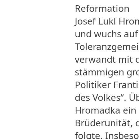
Reformation
Josef Lukl Hr
und wuchs auf
Toleranzgemei
verwandt mit 
stämmigen gro
Politiker Frant
des Volkes“. Üb
Hromadka ein 
Brüderunität, 
folgte. Insbes