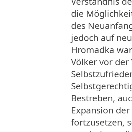
Verständnis d
die Möglichke
des Neuanfangs
jedoch auf ne
Hromadka warnt
Völker vor der
Selbstzufriede
Selbstgerechti
Bestreben, au
Expansion der 
fortzusetzen, s