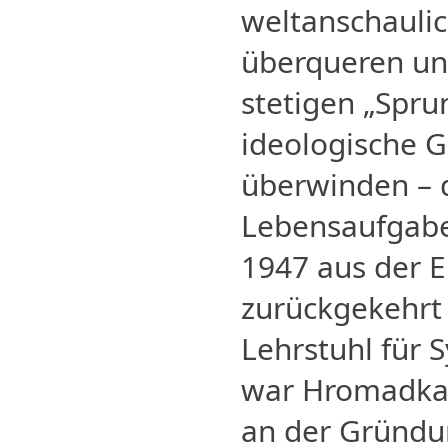
weltanschauli
überqueren un
stetigen „Spru
ideologische 
überwinden – d
Lebensaufgab
1947 aus der E
zurückgekehrt 
Lehrstuhl für 
war Hromadka n
an der Gründ