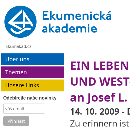
Ekumakad.cz
Uber uns
EIN LEBE
Themen
UND WEST
Unsere Links
an Josef 
Odebírejte naše novinky
14. 10. 2009 
Zu erinnern is