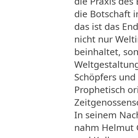
die Praxis des
die Botschaft 
das ist das En
nicht nur Welt
beinhaltet, so
Weltgestaltung
Schöpfers und 
Prophetisch or
Zeitgenossens
In seinem Nac
nahm Helmut G