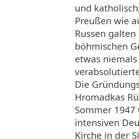
und katholisch
Preußen wie a
Russen galten 
böhmischen Ge
etwas niemals 
verabsolutiert
Die Gründung
Hromadkas Rüc
Sommer 1947 w
intensiven De
Kirche in der 