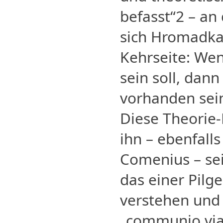
befasst“2 – an
sich Hromadka
Kehrseite: Wen
sein soll, dan
vorhanden sei
Diese Theorie-P
ihn – ebenfall
Comenius – sei
das einer Pilg
verstehen und 
„communio viat