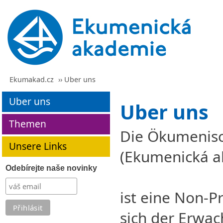
Ekumakad.cz
›› Uber uns
Uber uns
Uber uns
Themen
Die Ökumenisc
Unsere Links
(Ekumenická a
Odebírejte naše novinky
ist eine Non-Pr
sich der Erwa