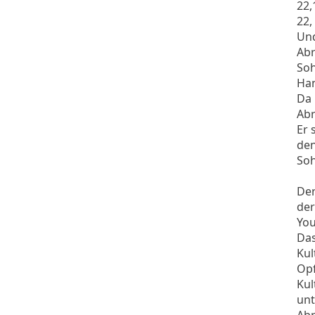
22,
22,
Und
Abr
Soh
Han
Da 
Abr
Er 
den
Soh
Der
der
You
Das
Kul
Opf
Kul
unt