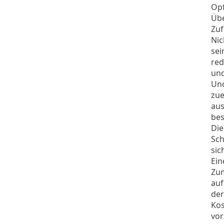
Opf
Übe
Zuf
Nic
sei
red
und
Und
zue
aus
bes
Die
Sch
sic
Ein
Zum
auf
der
Kos
vor