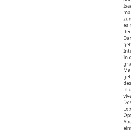
Isa
mac
zum
es 
der
Dan
geh
Int
In 
gra
Men
geb
des
in 
viv
Des
Leb
Op
Abe
ein