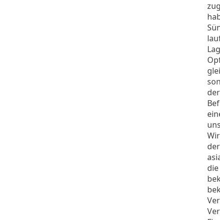
zug
hab
Sün
lau
Lag
Opf
gle
son
der
Bef
ein
uns
Wir
der
asi
die
bek
bek
Ver
Ver