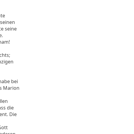
ute
 seinen
te seine
e.
aham!
chts;
nzigen
habe bei
is Marion
llen
ss die
nt. Die
Gott