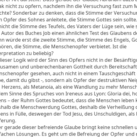
ak nicht zu opfern, nachdem ihn die Versuchung fast zum 
hte? Sonderbar zu denken, dass die Stimme der Versuchun
 Opfer des Sohnes anleitete, die Stimme Gottes sein sollte
nicht die Stimme des Teufels, des Vaters der Lüge sein, wie 
 Autor des Buches Job einen ähnlichen Test des Glaubens d
n würde erst die zweite Stimme, die Stimme des Engels, G
ören, die Stimme, die Menschenopfer verbietet. Ist die
erpretation zu beliebig?
dieser Logik wird der Sinn des Opfers nicht in der Besänfti
usamen und unberechenbaren Gottheit durch Bereitschaf
schenopfer gesehen, auch nicht in einem Tauschgeschäft -
e, damit du gibst -, sondern als Opfer der destruktiven N
 Herzens, als Metanoia, als eine Wandlung zu mehr Mensch
dem Sinne des Spruches von Ireneus aus Lyon: Gloria dei, 
ens – der Ruhm Gottes bedeutet, dass die Menschen leben
halb die Menschwerdung Gottes, deshalb die Verheißung 
ens in Fülle, deswegen der Tod Jesu, des Unschuldigen, als
ferung.
r gerade dieser befreiende Glaube bringt keine schnellen 
fachen Lösungen. Es geht um die Befreiung der Opfer und 