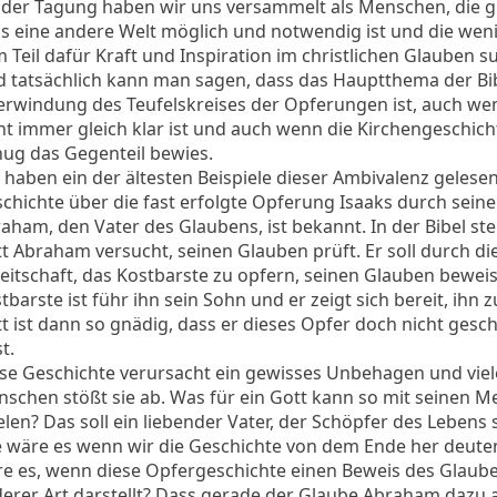
 der Tagung haben wir uns versammelt als Menschen, die g
s eine andere Welt möglich und notwendig ist und die wen
 Teil dafür Kraft und Inspiration im christlichen Glauben s
 tatsächlich kann man sagen, dass das Hauptthema der Bib
rwindung des Teufelskreises der Opferungen ist, auch we
ht immer gleich klar ist und auch wenn die Kirchengeschich
ug das Gegenteil bewies.
 haben ein der ältesten Beispiele dieser Ambivalenz gelesen
chichte über die fast erfolgte Opferung Isaaks durch seine
aham, den Vater des Glaubens, ist bekannt. In der Bibel ste
t Abraham versucht, seinen Glauben prüft. Er soll durch di
eitschaft, das Kostbarste zu opfern, seinen Glauben bewei
tbarste ist führ ihn sein Sohn und er zeigt sich bereit, ihn 
t ist dann so gnädig, dass er dieses Opfer doch nicht ges
t.
se Geschichte verursacht ein gewisses Unbehagen und viel
schen stößt sie ab. Was für ein Gott kann so mit seinen 
elen? Das soll ein liebender Vater, der Schöpfer des Lebens 
 wäre es wenn wir die Geschichte von dem Ende her deute
e es, wenn diese Opfergeschichte einen Beweis des Glaub
erer Art darstellt? Dass gerade der Glaube Abraham dazu a