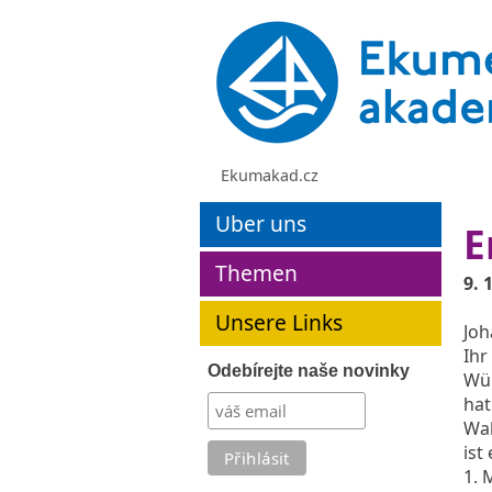
Ekumakad.cz
Uber uns
E
Themen
9. 
Unsere Links
Joh
Ihr
Odebírejte naše novinky
Wün
hat
Wah
ist
1. 