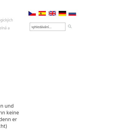
en und
ihn keine
 denn er
cht)