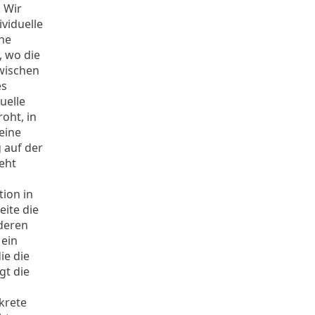
. Wir
viduelle
che
, wo die
zwischen
es
uelle
oht, in
eine
 auf der
eht
tion in
eite die
deren
 ein
ie die
gt die
krete