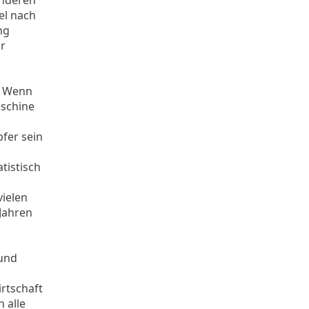
anderen
el nach
ng
r
g. Wenn
aschine
pfer sein
tistisch
vielen
 Jahren
 und
rtschaft
 alle