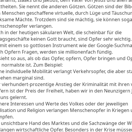
ahams, Isaaks und Jakobs, dem Vater von Jesus und allen 
theiten. Sie nennt die anderen Götzen. Götzen sind der Bib
 Menschen geschaffene virtuelle, durch Lüge und Täuschu
ksame Mächte. Trotzdem sind sie mächtig, sie können soga
schenopfer verlangen.
h in der heutigen säkularen Welt, die scheinbar für die
tagsgeschäfte keinen Gott braucht, sind Opfer sehr wichti
 mit einem so gottlosen Instrument wie der Google-Suchm
h Opfern Fragen, werden sie millionenfach fündig.
sieht so aus, als ob das Opfer, opfern, Opfer bringen und O
 normalste ist. Zum Beispiel:
e individuelle Mobilität verlangt Verkehrsopfer, die aber sta
ehen marginal sind.
 vierhundert-prozentige Anstieg der Kriminalität mit ihren 
ern ist der Preis der Freiheit, haben wir in den Neunzigern
 uns gelernt.
ere Interessen und Werte des Volkes oder der jeweiligen
ilisation und Religion verlangen Menschenopfer in Kriegen
mpfen.
 unsichtbare Hand des Marktes und die Sachzwänge der Wi
langen wirtschaftliche Opfer. Besonders in der Krise müssen