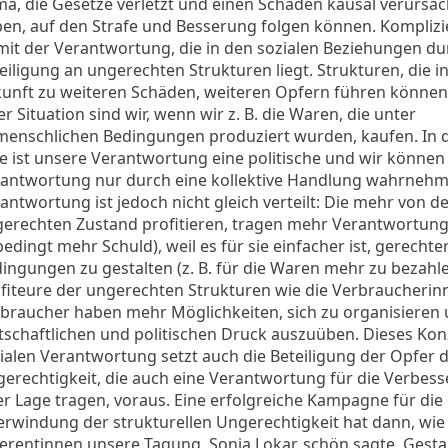
ma, die Gesetze verletzt und einen Schaden kausal verursac
en, auf den Strafe und Besserung folgen können. Komplizie
mit der Verantwortung, die in den sozialen Beziehungen du
eiligung an ungerechten Strukturen liegt. Strukturen, die i
unft zu weiteren Schäden, weiteren Opfern führen können.
er Situation sind wir, wenn wir z. B. die Waren, die unter
enschlichen Bedingungen produziert wurden, kaufen. In 
le ist unsere Verantwortung eine politische und wir können
antwortung nur durch eine kollektive Handlung wahrnehm
antwortung ist jedoch nicht gleich verteilt: Die mehr von 
erechten Zustand profitieren, tragen mehr Verantwortung 
edingt mehr Schuld), weil es für sie einfacher ist, gerechte
ingungen zu gestalten (z. B. für die Waren mehr zu bezahle
fiteure der ungerechten Strukturen wie die Verbraucheri
braucher haben mehr Möglichkeiten, sich zu organisieren
tschaftlichen und politischen Druck auszuüben. Dieses Kon
ialen Verantwortung setzt auch die Beteiligung der Opfer 
erechtigkeit, die auch eine Verantwortung für die Verbes
er Lage tragen, voraus. Eine erfolgreiche Kampagne für die
rwindung der strukturellen Ungerechtigkeit hat dann, wie 
erentinnen unsere Tagung, Sonja Lokar, schön sagte, Gestal