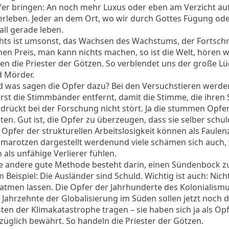
er bringen: An noch mehr Luxus oder eben am Verzicht au
rleben. Jeder an dem Ort, wo wir durch Gottes Fügung od
all gerade leben.
hts ist umsonst, das Wachsen des Wachstums, der Fortschri
nen Preis, man kann nichts machen, so ist die Welt, hören wi
en die Priester der Götzen. So verblendet uns der große L
 Mörder.
 was sagen die Opfer dazu? Bei den Versuchstieren werde
rst die Stimmbänder entfernt, damit die Stimme, die ihren
drückt bei der Forschung nicht stört. Ja die stummen Opfer
ten. Gut ist, die Opfer zu überzeugen, dass sie selber schul
 Opfer der strukturellen Arbeitslosigkeit können als Faule
marotzen dargestellt werdenund viele schämen sich auch, w
h als unfähige Verlierer fühlen.
e andere gute Methode besteht darin, einen Sündenbock zu
 Beispiel: Die Ausländer sind Schuld. Wichtig ist auch: Nich
atmen lassen. Die Opfer der Jahrhunderte des Kolonialism
 Jahrzehnte der Globalisierung im Süden sollen jetzt noch d
ten der Klimakatastrophe tragen – sie haben sich ja als Op
züglich bewährt. So handeln die Priester der Götzen.