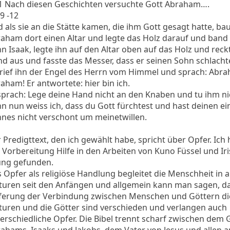
1 Nach diesen Geschichten versuchte Gott Abraham….
 9 -12
 als sie an die Stätte kamen, die ihm Gott gesagt hatte, ba
aham dort einen Altar und legte das Holz darauf und band
n Isaak, legte ihn auf den Altar oben auf das Holz und reck
d aus und fasste das Messer, dass er seinen Sohn schlacht
rief ihn der Engel des Herrn vom Himmel und sprach: Abr
aham! Er antwortete: hier bin ich.
sprach: Lege deine Hand nicht an den Knaben und tu ihm ni
n nun weiss ich, dass du Gott fürchtest und hast deinen ei
nes nicht verschont um meinetwillen.
 Predigttext, den ich gewählt habe, spricht über Opfer. Ich 
 Vorbereitung Hilfe in den Arbeiten von Kuno Füssel und Ir
ng gefunden.
 Opfer als religiöse Handlung begleitet die Menschheit in a
turen seit den Anfängen und allgemein kann man sagen, da
erung der Verbindung zwischen Menschen und Göttern die
turen und die Götter sind verschieden und verlangen auch
erschiedliche Opfer. Die Bibel trennt scharf zwischen dem 