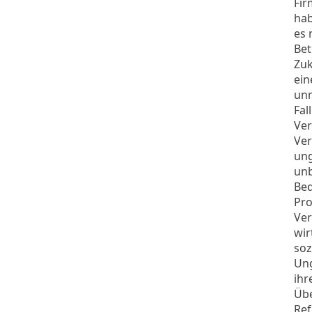
Fir
hab
es 
Bet
Zuk
ein
unm
Fal
Ver
Ver
ung
unb
Bed
Pro
Ver
wir
soz
Ung
ihr
Übe
Ref