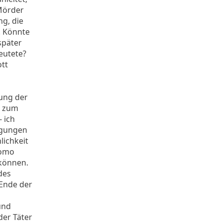
Mörder
g, die
. Könnte
später
eutete?
ott
gung der
t zum
 ich
eigungen
lichkeit
homo
 können.
des
 Ende der
und
der Täter