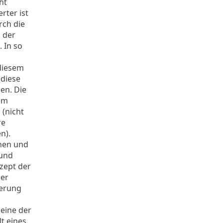
ht
rter ist
rch die
n der
 In so
diesem
 diese
en. Die
dem
(nicht
re
n).
nnen und
 und
zept der
der
serung
eine der
t eines