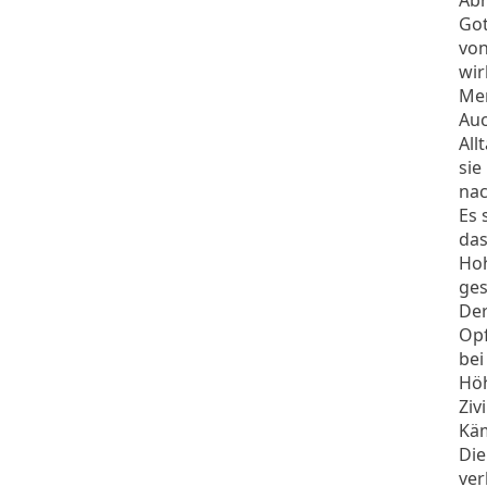
Abr
Got
von
wir
Men
Auc
All
sie
nac
Es 
das
Hoh
ges
Der
Opf
bei
Höh
Ziv
Kä
Die
ver