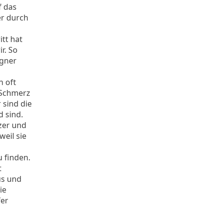
f das
er durch
tt hat
r. So
ügner
n oft
 Schmerz
 sind die
d sind.
nzer und
eil sie
 finden.
t
us und
ie
fer