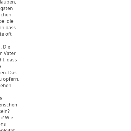
lauben,
igsten
uchen.
el die
nn dass
te oft
. Die
n Vater
ht, dass
e
sen. Das
zu opfern.
chehen
e
Menschen
sein?
n? Wie
ens
nleitet,