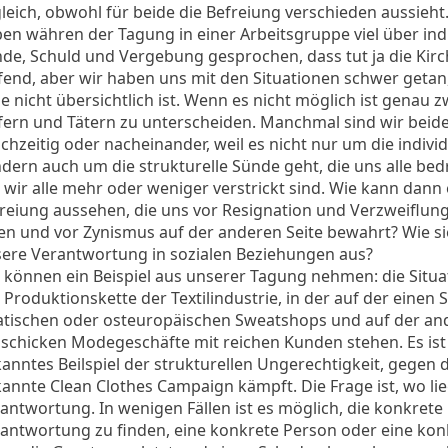
leich, obwohl für beide die Befreiung verschieden aussieht
en währen der Tagung in einer Arbeitsgruppe viel über indi
de, Schuld und Vergebung gesprochen, dass tut ja die Kir
fend, aber wir haben uns mit den Situationen schwer getan
e nicht übersichtlich ist. Wenn es nicht möglich ist genau 
ern und Tätern zu unterscheiden. Manchmal sind wir beid
ichzeitig oder nacheinander, weil es nicht nur um die individ
dern auch um die strukturelle Sünde geht, die uns alle bedr
 wir alle mehr oder weniger verstrickt sind. Wie kann dann 
reiung aussehen, die uns vor Resignation und Verzweiflung
en und vor Zynismus auf der anderen Seite bewahrt? Wie si
ere Verantwortung in sozialen Beziehungen aus?
 können ein Beispiel aus unserer Tagung nehmen: die Situa
 Produktionskette der Textilindustrie, in der auf der einen S
atischen oder osteuropäischen Sweatshops und auf der an
 schicken Modegeschäfte mit reichen Kunden stehen. Es ist
anntes Beilspiel der strukturellen Ungerechtigkeit, gegen d
annte Clean Clothes Campaign kämpft. Die Frage ist, wo lie
antwortung. In wenigen Fällen ist es möglich, die konkrete
antwortung zu finden, eine konkrete Person oder eine kon