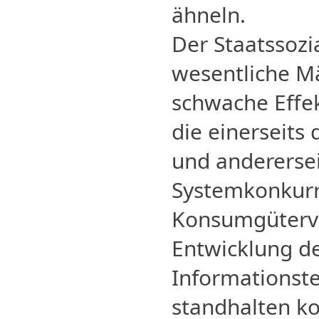
ähneln.
Der Staatssozi
wesentliche Mä
schwache Effekt
die einerseits
und anderersei
Systemkonkur
Konsumgüterve
Entwicklung d
Informationste
standhalten k