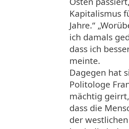
Osten passiert,
Kapitalismus f
Jahre.“ „Worüb
ich damals geda
dass ich besse
meinte.
Dagegen hat s
Politologe Fr
mächtig geirrt
dass die Mensc
der westliche