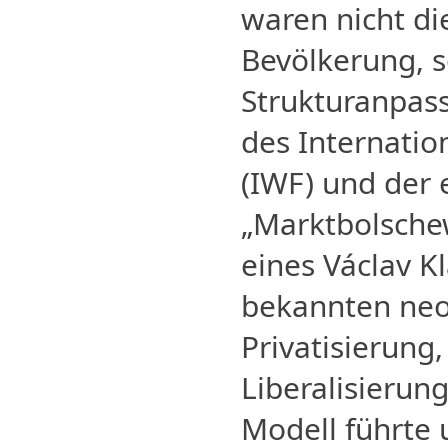
waren nicht di
Bevölkerung, 
Strukturanpas
des Internati
(IWF) und der
„Marktbolschew
eines Václav Kl
bekannten neo
Privatisierung
Liberalisierun
Modell führte u