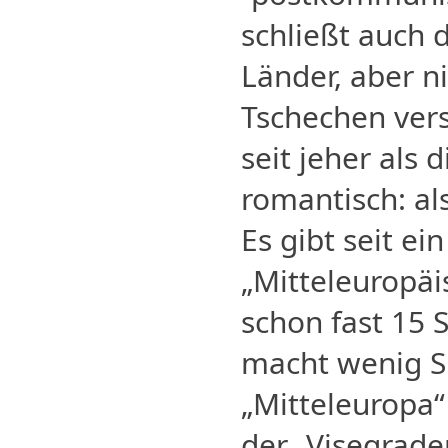
schließt auch 
Länder, aber n
Tschechen vers
seit jeher als 
romantisch: al
Es gibt seit ei
„Mitteleuropäis
schon fast 15 
macht wenig Si
„Mitteleuropa“
der „Visegrader