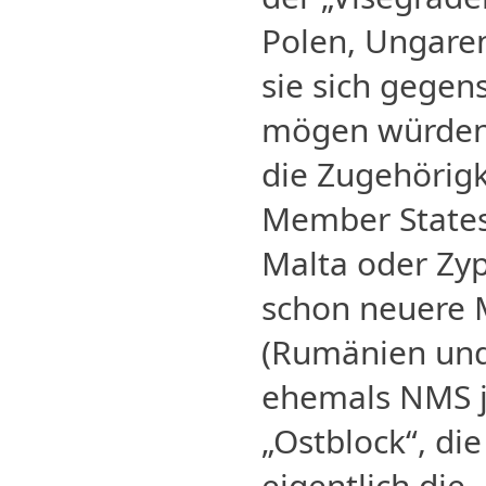
Polen, Ungare
sie sich gegen
mögen würden.
die Zugehörig
Member States
Malta oder Zyp
schon neuere M
(Rumänien und 
ehemals NMS je
„Ostblock“, die
eigentlich die 