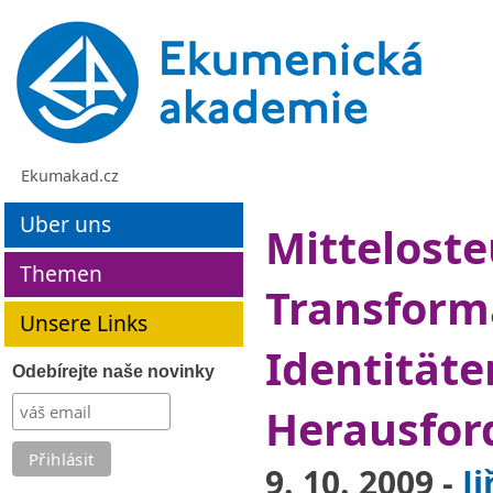
Ekumakad.cz
Uber uns
Mitteloste
Themen
Transform
Unsere Links
Identität
Odebírejte naše novinky
Herausfor
9. 10. 2009 -
Ji