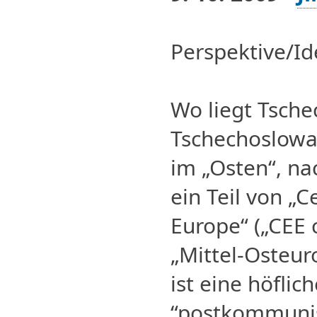
Perspektive/Id
Wo liegt Tsche
Tschechoslowa
im „Osten“, n
ein Teil von „C
Europe“ („CEE c
„Mittel-Osteur
ist eine höflic
“postkommunis