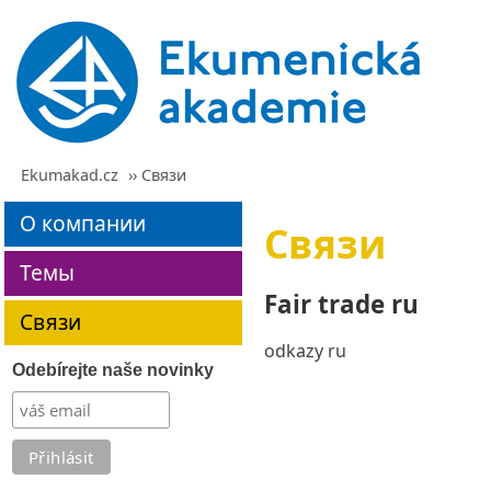
Ekumakad.cz
›› Связи
О компании
Связи
Темы
Fair trade ru
Связи
odkazy ru
Odebírejte naše novinky