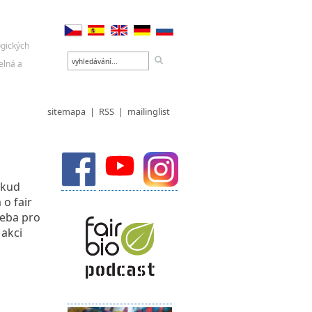
sitemapa
|
RSS
|
mailinglist
okud
 o fair
řeba pro
 akci