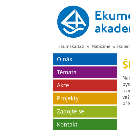
Ekumakad.cz
››
Nabízíme
›› Školen
O nás
Š
Témata
Nab
bys
Akce
tra
vaš
Projekty
pře
Zapojte se
Kontakt