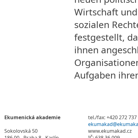
Wirtschaft und
sozialen Recht
festgestellt, d
ihnen angesch
Organisatione
Aufgaben ihren 
Ekumenická akademie
tel./fax: +420 272 737
ekumakad@ekumaka
Sokolovská 50
www.ekumakad.cz
186 00 - Praha 8 - Karlín
IČ: 638 36 009