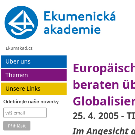
Ekumakad.cz
Uber uns
Europäisc
Themen
beraten üb
Unsere Links
Globalisie
Odebírejte naše novinky
25. 4. 2005 -
Im Angesicht d