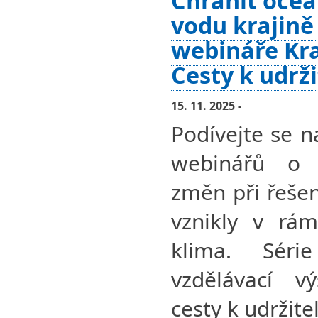
Chránit oceá
vodu krajině
webináře Kra
Cesty k udrž
15. 11. 2025 -
Podívejte se n
webinářů o 
změn při řešen
vznikly v rám
klima. Séri
vzdělávací v
cesty k udržit