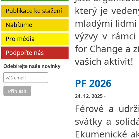
který je vede
Publikace ke stažení
mladými lidmi 
Nabízíme
výzvy v rámci
Pro média
for Change a z
Podpořte nás
vašich aktivit!
Odebírejte naše novinky
PF 2026
24. 12. 2025 -
Férové a udrž
svátky a solid
Ekumenické ak