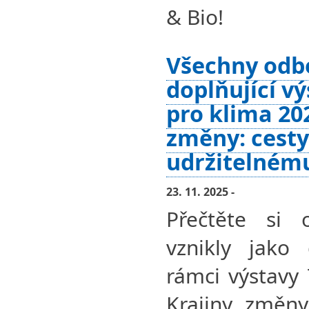
& Bio!
Všechny odb
doplňující v
pro klima 202
změny: cesty
udržitelném
23. 11. 2025 -
Přečtěte si 
vznikly jako 
rámci výstavy
Krajiny změny