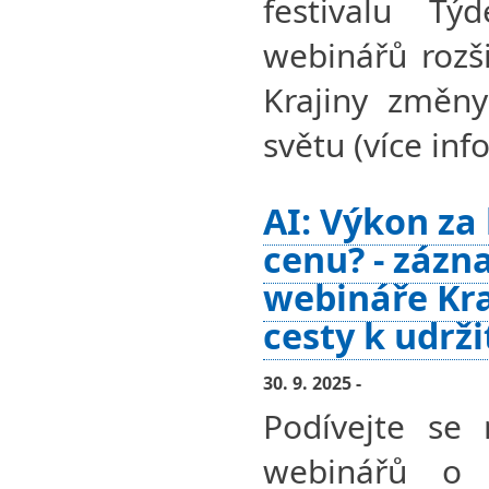
festivalu Tý
webinářů rozši
Krajiny změny
světu (více info
AI: Výkon za
cenu? - zázn
webináře Kra
cesty k udrž
30. 9. 2025 -
Podívejte se 
webinářů o 