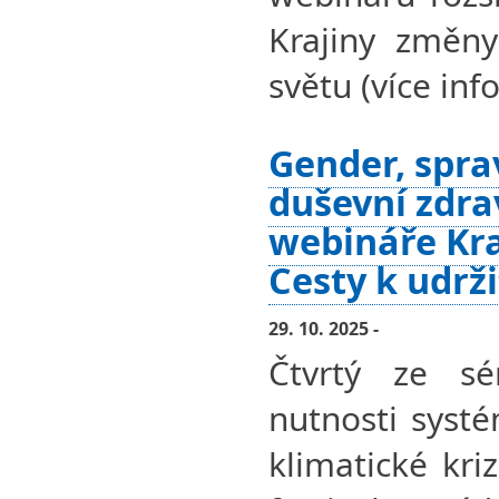
Krajiny změny
světu (více info
Gender, spra
duševní zdra
webináře Kra
Cesty k udrž
29. 10. 2025 -
Čtvrtý ze sé
nutnosti syst
klimatické kri