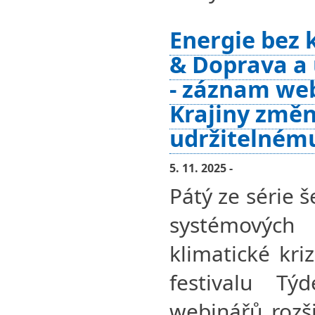
Energie bez
& Doprava a
- záznam we
Krajiny změn
udržitelném
5. 11. 2025 -
Pátý ze série 
systémovýc
klimatické kri
festivalu Tý
webinářů rozši