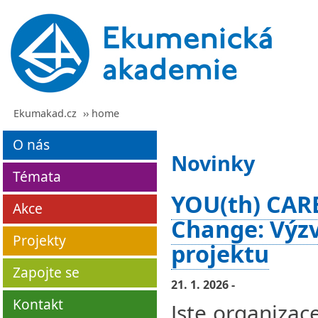
Ekumakad.cz
›› home
O nás
Novinky
Témata
YOU(th) CARE
Akce
Change: Výzv
Projekty
projektu
Zapojte se
21. 1. 2026 -
Kontakt
Jste organizac