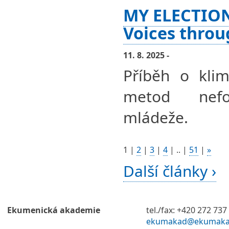
MY ELECTION
Voices throu
11. 8. 2025 -
Příběh o klim
metod nefor
mládeže.
1
|
2
|
3
|
4
|
..
|
51
|
»
Další články ›
Ekumenická akademie
tel./fax: +420 272 737
ekumakad@ekumaka