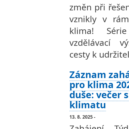
změn při řešen
vznikly v rám
klima! Séri
vzdělávací v
cesty k udržit
Záznam zahá
pro klima 20
duše: večer s
klimatu
13. 8. 2025 -
Zahájení Tý