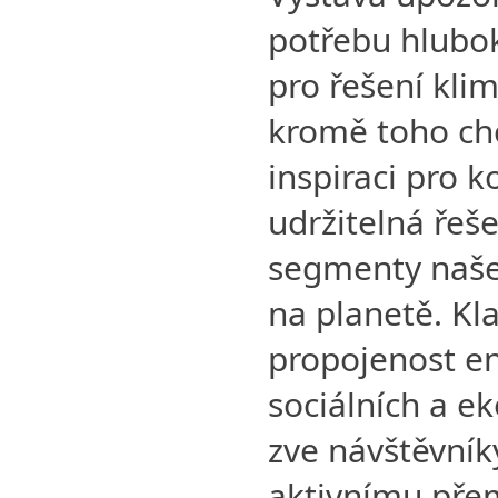
potřebu hlubo
pro řešení klim
kromě toho chc
inspiraci pro k
udržitelná řeš
segmenty naše
na planetě. Kl
propojenost e
sociálních a e
zve návštěvník
aktivnímu přem