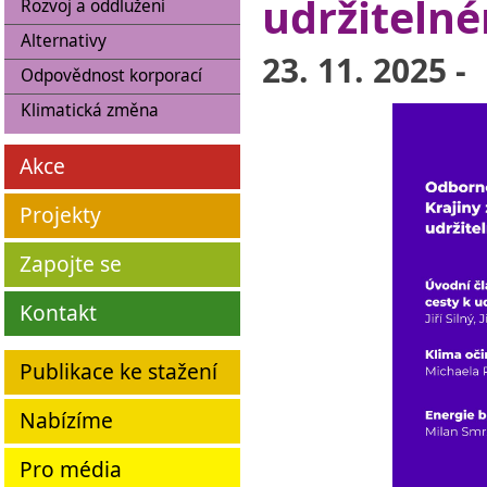
udržiteln
Rozvoj a oddlužení
Alternativy
23. 11. 2025 -
Odpovědnost korporací
Klimatická změna
Akce
Projekty
Zapojte se
Kontakt
Publikace ke stažení
Nabízíme
Pro média