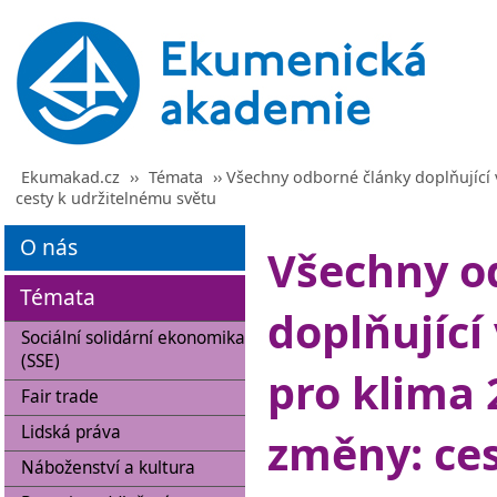
Ekumakad.cz
››
Témata
›› Všechny odborné články doplňující 
cesty k udržitelnému světu
O nás
Všechny o
Témata
doplňující
Sociální solidární ekonomika
(SSE)
pro klima 
Fair trade
Lidská práva
změny: ces
Náboženství a kultura