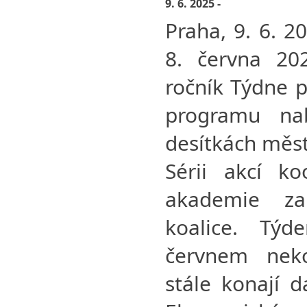
9. 6. 2025 -
Praha, 9. 6. 2
8. června 202
ročník Týdne p
programu na
desítkách měst
Sérii akcí ko
akademie za
koalice. Tý
červnem neko
stále konají 