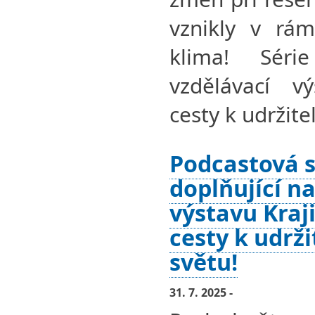
vznikly v rám
klima! Séri
vzdělávací v
cesty k udržit
Podcastová s
doplňující na
výstavu Kraj
cesty k udrž
světu!
31. 7. 2025 -