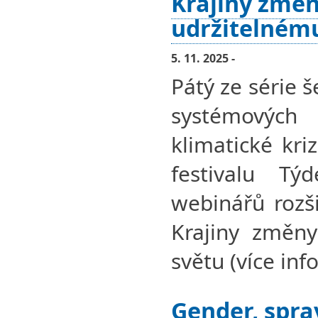
Krajiny změn
udržitelném
5. 11. 2025 -
Pátý ze série 
systémovýc
klimatické kri
festivalu Tý
webinářů rozši
Krajiny změny
světu (více info
Gender, spra