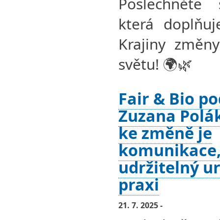
Poslechněte 
která doplňuj
Krajiny změny
světu! 🌍🌿
Fair & Bio po
Zuzana Polá
ke změně je
komunikace,
udržitelný u
praxi
21. 7. 2025 -