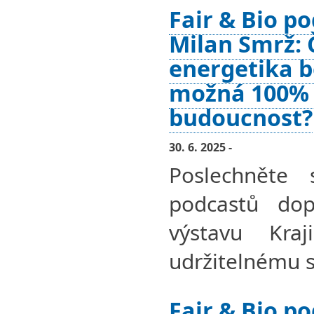
Fair & Bio po
Milan Smrž: 
energetika be
možná 100% 
budoucnost?
30. 6. 2025 -
Poslechněte 
podcastů dopl
výstavu Kra
udržitelnému s
Fair & Bio po