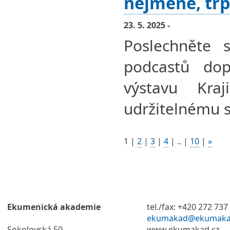
nejméně, trp
23. 5. 2025 -
Poslechněte s
podcastů dopl
výstavu Kra
udržitelnému s
1
|
2
|
3
|
4
|
..
|
10
|
»
Ekumenická akademie
tel./fax: +420 272 737
ekumakad@ekumaka
Sokolovská 50
www.ekumakad.cz