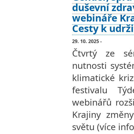
duševní zdra
webináře Kra
Cesty k udrž
29. 10. 2025 -
Čtvrtý ze sé
nutnosti syst
klimatické kri
festivalu Tý
webinářů rozši
Krajiny změny
světu (více info