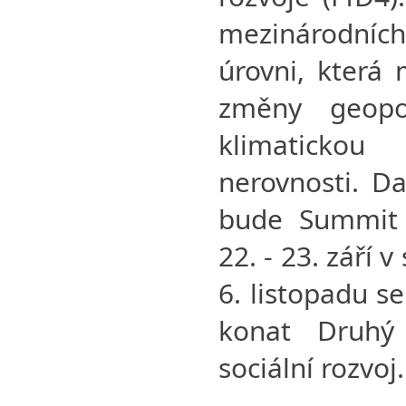
mezinárodníc
úrovni, která 
změny geopol
klimatickou 
nerovnosti. D
bude Summit 
22. - 23. září 
6. listopadu s
konat Druhý
sociální rozvoj.