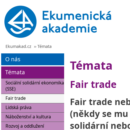
Ekumakad.cz
›› Témata
O nás
Témata
Témata
Fair trade
Sociální solidární ekonomika
(SSE)
Fair trade
Fair trade ne
Lidská práva
(někdy se mu 
Náboženství a kultura
solidární neb
Rozvoj a oddlužení