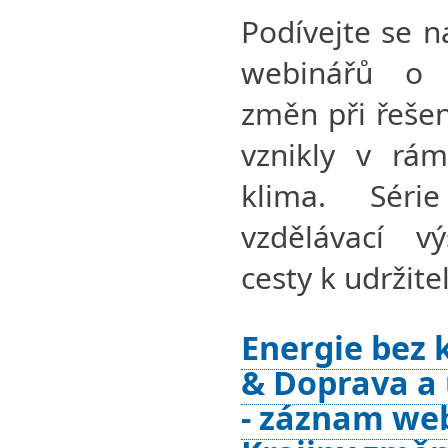
Podívejte se n
webinářů o 
změn při řešen
vznikly v rám
klima. Séri
vzdělávací v
cesty k udržit
Energie bez
& Doprava a
- záznam we