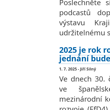
Poslechněte s
podcastů dopl
výstavu Kra
udržitelnému s
2025 je rok r
jednání bude 
1. 7. 2025 - Jiří Silný
Ve dnech 30. 
ve španěls
mezinárodní k
rozvoje (FfD4)