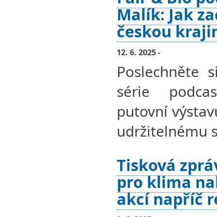
Malík: Jak z
českou kraji
12. 6. 2025 -
Poslechněte si
série podcas
putovní výstav
udržitelnému s
Tisková zprá
pro klima na
akcí napříč 