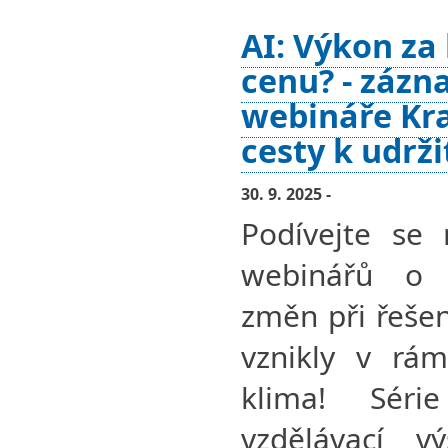
AI: Výkon za
cenu? - zázn
webináře Kra
cesty k udrž
30. 9. 2025 -
Podívejte se 
webinářů o 
změn při řešen
vznikly v rám
klima! Séri
vzdělávací v