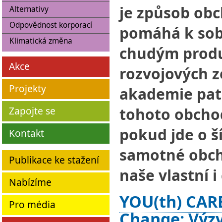
je způsob obc
Alternativy
Odpovědnost korporací
pomáhá k sob
Klimatická změna
chudým prod
Akce
rozvojových 
Projekty
akademie pat
tohoto obchod
Zapojte se
pokud jde o ší
Kontakt
samotné obch
Publikace ke stažení
naše vlastní i
Nabízíme
YOU(th) CARE
Pro média
Change: Výzv