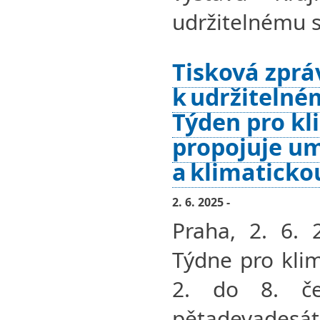
udržitelnému s
Tisková zprá
k udržitelné
Týden pro kl
propojuje um
a klimatickou
2. 6. 2025 -
Praha, 2. 6. 
Týdne pro kli
2. do 8. če
pětadevadesá