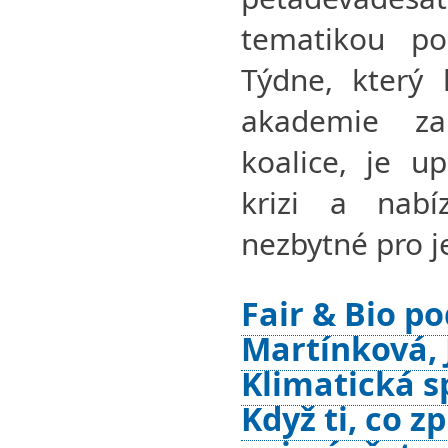
tematikou p
Týdne, který 
akademie za
koalice, je u
krizi a nab
nezbytné pro je
Fair & Bio po
Martínková, J
Klimatická s
Když ti, co z