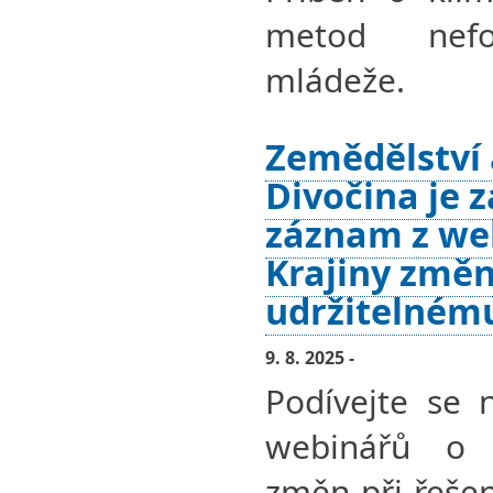
metod nefor
mládeže.
Zemědělství a
Divočina je z
záznam z we
Krajiny změn
udržitelném
9. 8. 2025 -
Podívejte se 
webinářů o 
změn při řešen