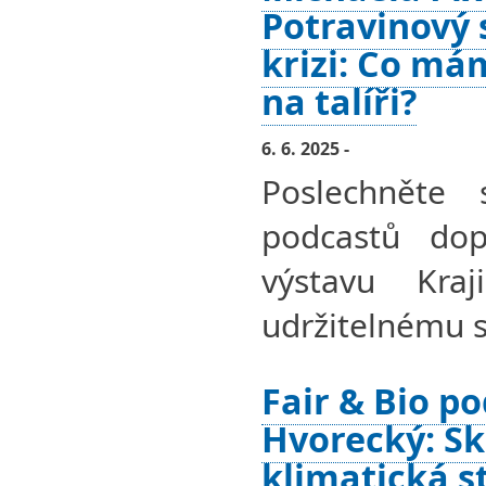
Potravinový 
krizi: Co má
na talíři?
6. 6. 2025 -
Poslechněte 
podcastů dopl
výstavu Kra
udržitelnému s
Fair & Bio po
Hvorecký: Sk
klimatická 