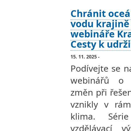
Chránit oceá
vodu krajině
webináře Kra
Cesty k udrž
15. 11. 2025 -
Podívejte se n
webinářů o 
změn při řešen
vznikly v rám
klima. Séri
vzdělávací v