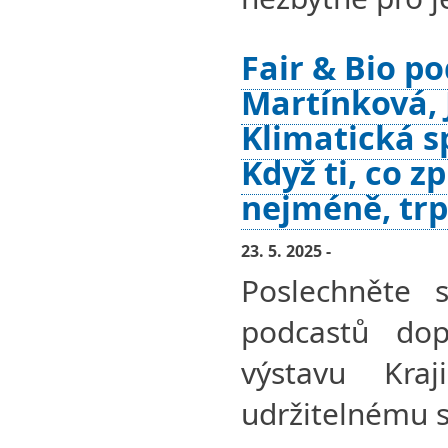
Fair & Bio po
Martínková, J
Klimatická s
Když ti, co z
nejméně, trp
23. 5. 2025 -
Poslechněte s
podcastů dopl
výstavu Kra
udržitelnému s