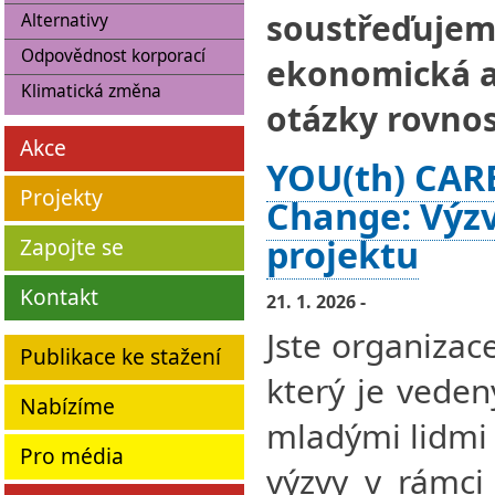
soustřeďujeme
Alternativy
Odpovědnost korporací
ekonomická a 
Klimatická změna
otázky rovnos
Akce
YOU(th) CARE
Projekty
Change: Výzv
projektu
Zapojte se
Kontakt
21. 1. 2026 -
Jste organizac
Publikace ke stažení
který je vede
Nabízíme
mladými lidmi 
Pro média
výzvy v rámci