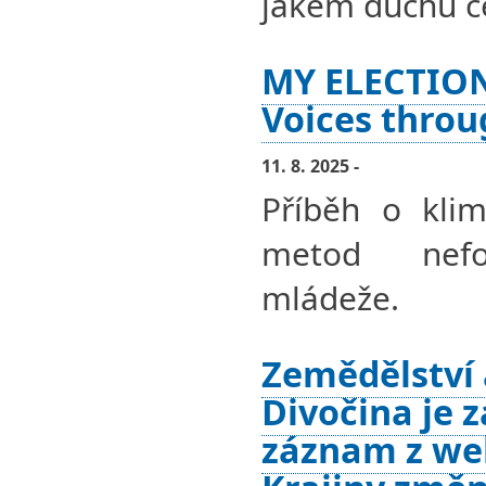
jakém duchu ce
MY ELECTION
Voices throu
11. 8. 2025 -
Příběh o klim
metod nefor
mládeže.
Zemědělství a
Divočina je z
záznam z we