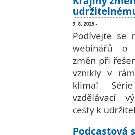
Krajiny změn
udržitelném
9. 8. 2025 -
Podívejte se 
webinářů o 
změn při řešen
vznikly v rám
klima! Séri
vzdělávací v
cesty k udržit
Podcastová s