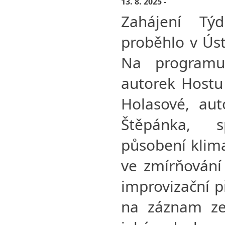
13. 8. 2025 -
Zahájení Tý
proběhlo v Úst
Na programu
autorek Hostu 
Holasové, aut
Štěpánka, 
působení klima
ve zmírňování
improvizační p
na záznam ze 