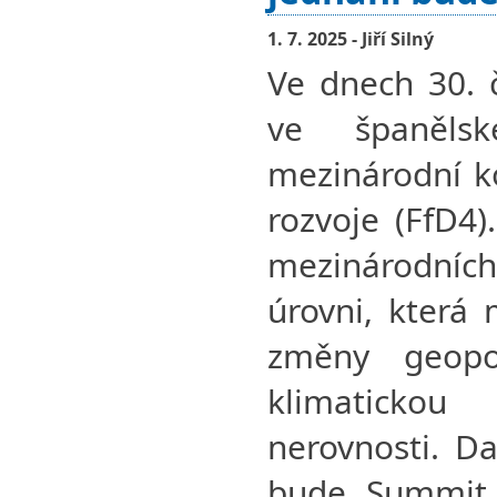
1. 7. 2025 - Jiří Silný
Ve dnech 30. 
ve španěls
mezinárodní k
rozvoje (FfD4)
mezinárodníc
úrovni, která 
změny geopol
klimatickou 
nerovnosti. D
bude Summit 