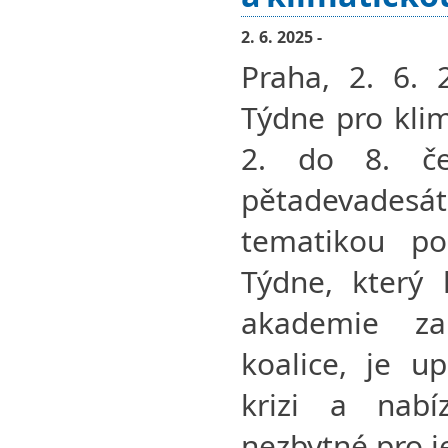
2. 6. 2025 -
Praha, 2. 6. 
Týdne pro kli
2. do 8. če
pětadevadesá
tematikou p
Týdne, který 
akademie za
koalice, je u
krizi a nab
nezbytné pro je