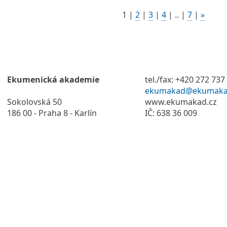
1
|
2
|
3
|
4
|
..
|
7
|
»
Ekumenická akademie
tel./fax: +420 272 737
ekumakad@ekumaka
Sokolovská 50
www.ekumakad.cz
186 00 - Praha 8 - Karlín
IČ: 638 36 009