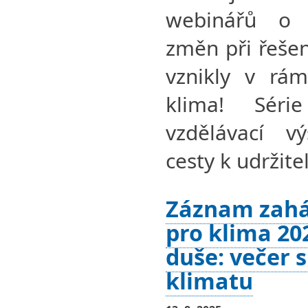
webinářů o 
změn při řešen
vznikly v rám
klima! Séri
vzdělávací v
cesty k udržit
Záznam zahá
pro klima 20
duše: večer s
klimatu