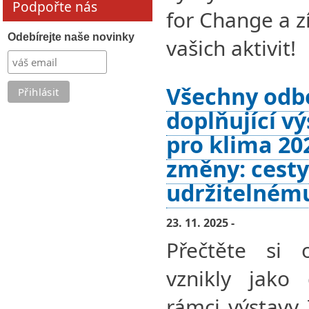
Podpořte nás
for Change a z
Odebírejte naše novinky
vašich aktivit!
Všechny odb
doplňující v
pro klima 202
změny: cesty
udržitelném
23. 11. 2025 -
Přečtěte si 
vznikly jako 
rámci výstavy