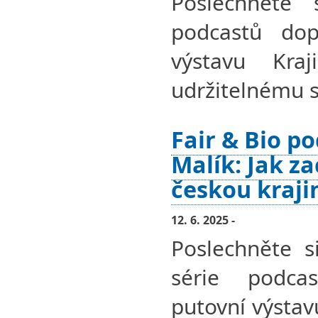
Poslechněte 
podcastů dopl
výstavu Kra
udržitelnému s
Fair & Bio po
Malík: Jak z
českou kraji
12. 6. 2025 -
Poslechněte si
série podcas
putovní výstav