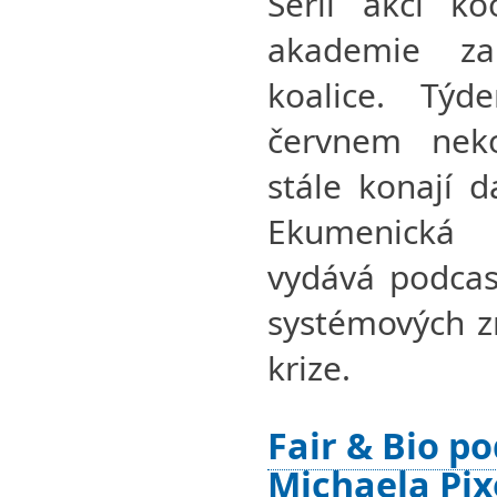
Sérii akcí ko
akademie za
koalice. Tý
červnem neko
stále konají 
Ekumenická
vydává podcas
systémových z
krize.
Fair & Bio po
Michaela Pix