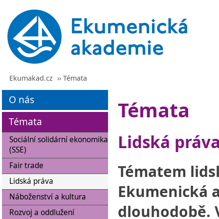
Ekumakad.cz
›› Témata
O nás
Témata
Témata
Lidská práv
Sociální solidární ekonomika
(SSE)
Fair trade
Tématem lids
Lidská práva
Ekumenická 
Náboženství a kultura
dlouhodobě. V
Rozvoj a oddlužení