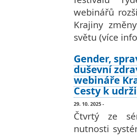
webinářů rozši
Krajiny změny
světu (více info
Gender, spra
duševní zdra
webináře Kra
Cesty k udrž
29. 10. 2025 -
Čtvrtý ze sé
nutnosti syst