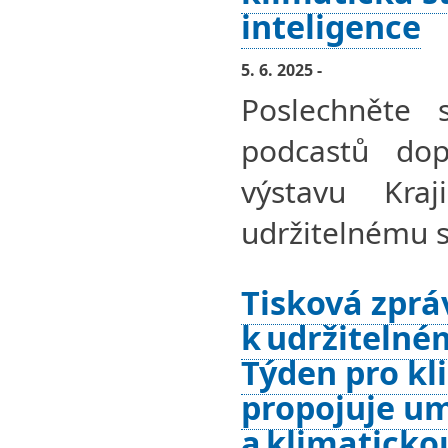
inteligence
5. 6. 2025 -
Poslechněte 
podcastů dopl
výstavu Kra
udržitelnému s
Tisková zprá
k udržitelné
Týden pro kl
propojuje um
a klimatickou