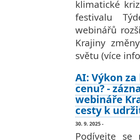
klimatické kri
festivalu Tý
webinářů rozši
Krajiny změny
světu (více info
AI: Výkon za
cenu? - zázn
webináře Kra
cesty k udrž
30. 9. 2025 -
Podívejte se 