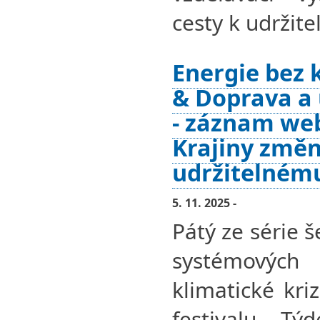
cesty k udržit
Energie bez
& Doprava a
- záznam we
Krajiny změn
udržitelném
5. 11. 2025 -
Pátý ze série 
systémovýc
klimatické kri
festivalu Tý