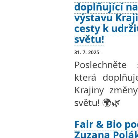
doplňující na
výstavu Kraj
cesty k udrž
světu!
31. 7. 2025 -
Poslechněte 
která doplňuj
Krajiny změny
světu! 🌍🌿
Fair & Bio po
Zuzana Polá