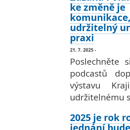
ke změně je
komunikace,
udržitelný u
praxi
21. 7. 2025 -
Poslechněte s
podcastů dopl
výstavu Kra
udržitelnému s
2025 je rok r
jednání bude 