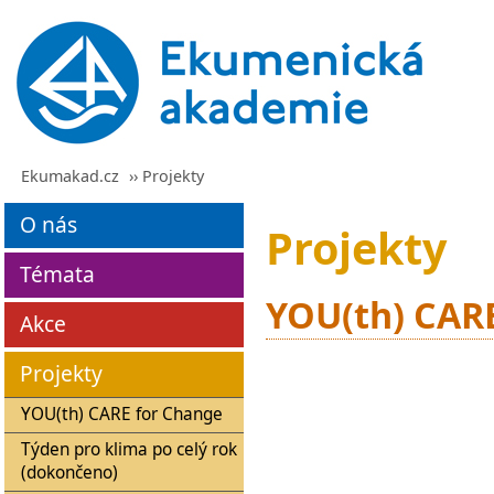
Ekumakad.cz
›› Projekty
O nás
Projekty
Témata
YOU(th) CAR
Akce
Projekty
YOU(th) CARE for Change
Týden pro klima po celý rok
(dokončeno)