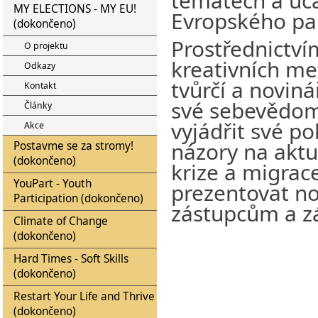
tématech a úča
MY ELECTIONS - MY EU!
Evropského pa
(dokončeno)
Prostřednictv
O projektu
kreativních me
Odkazy
tvůrčí a noviná
Kontakt
své sebevědomí
Články
vyjádřit své po
Akce
názory na aktu
Postavme se za stromy!
(dokončeno)
krize a migrac
YouPart - Youth
prezentovat n
Participation (dokončeno)
zástupcům a z
Climate of Change
(dokončeno)
Hard Times - Soft Skills
(dokončeno)
Restart Your Life and Thrive
(dokončeno)