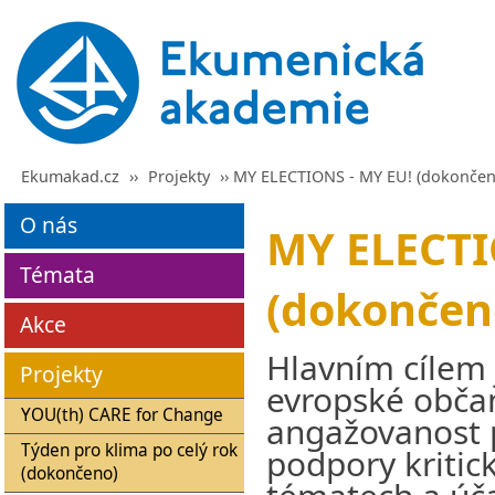
Ekumakad.cz
››
Projekty
›› MY ELECTIONS - MY EU! (dokončen
O nás
MY ELECTI
Témata
(dokončen
Akce
Hlavním cílem j
Projekty
evropské obča
YOU(th) CARE for Change
angažovanost 
Týden pro klima po celý rok
podpory kritic
(dokončeno)