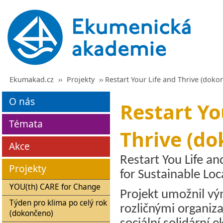
Ekumakad.cz
››
Projekty
›› Restart Your Life and Thrive (doko
O nás
Restart Yo
Témata
Thrive (d
Akce
Restart You Life an
Projekty
for Sustainable Loc
YOU(th) CARE for Change
Projekt umožnil v
Týden pro klima po celý rok
rozličnými organiza
(dokončeno)