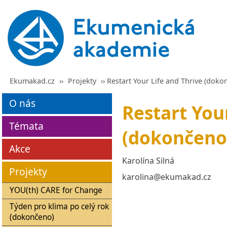
Ekumakad.cz
››
Projekty
›› Restart Your Life and Thrive (doko
O nás
Restart You
Témata
(dokončeno
Akce
Karolína Silná
Projekty
karolina@ekumakad.cz
YOU(th) CARE for Change
Týden pro klima po celý rok
(dokončeno)