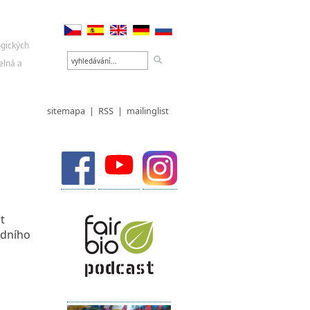
sitemapa
|
RSS
|
mailinglist
t
odního