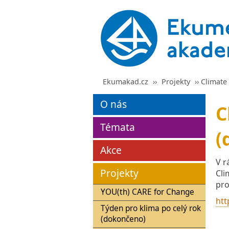
Ekumakad.cz
››
Projekty
›› Climat
O nás
C
Témata
(
Akce
V r
Projekty
Cli
pro
YOU(th) CARE for Change
htt
Týden pro klima po celý rok
(dokončeno)