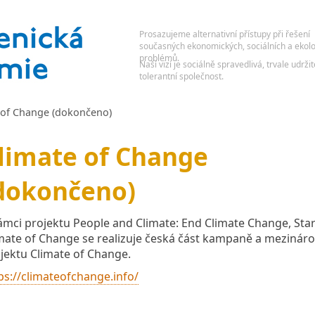
e of Change (dokončeno)
limate of Change
dokončeno)
ámci projektu People and Climate: End Climate Change, Star
mate of Change se realizuje česká část kampaně a mezinár
jektu Climate of Change.
ps://climateofchange.info/