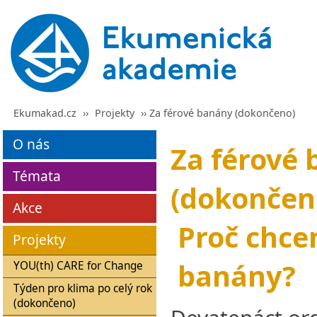
Ekumakad.cz
››
Projekty
›› Za férové banány (dokončeno)
O nás
Za férové
Témata
(dokončen
Akce
Proč chce
Projekty
banány?
YOU(th) CARE for Change
Týden pro klima po celý rok
(dokončeno)