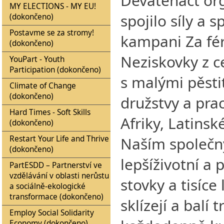
Devatenáct org
MY ELECTIONS - MY EU!
spojilo síly a 
(dokončeno)
Postavme se za stromy!
kampani Za fé
(dokončeno)
Neziskovky z c
YouPart - Youth
Participation (dokončeno)
s malými pěsti
Climate of Change
(dokončeno)
družstvy a pra
Hard Times - Soft Skills
Afriky, Latinsk
(dokončeno)
Restart Your Life and Thrive
Naším společn
(dokončeno)
lepšíživotní a
PartESDD – Partnerství ve
vzdělávání v oblasti nerůstu
stovky a tisíce l
a sociálně-ekologické
transformace (dokončeno)
sklízejí a balí 
Employ Social Solidarity
Economy (dokončeno)