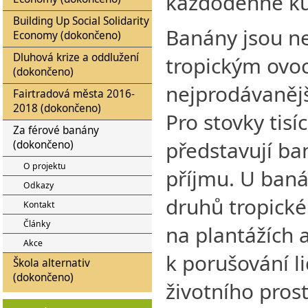
každodenně k
Building Up Social Solidarity
Banány jsou n
Economy (dokončeno)
Dluhová krize a oddlužení
tropickým ovo
(dokončeno)
nejprodávaněj
Fairtradová města 2016-
2018 (dokončeno)
Pro stovky tisíc
Za férové banány
představují ba
(dokončeno)
O projektu
příjmu. U ban
Odkazy
druhů tropick
Kontakt
Články
na plantážích 
Akce
k porušování li
Škola alternativ
(dokončeno)
životního pros