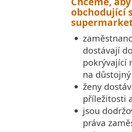
Chceme, aby
obchodující 
supermarkety
zaměstnanci
dostávají d
pokrývající
na důstojný
ženy dostáva
příležitosti
jsou dodržo
práva zaměs