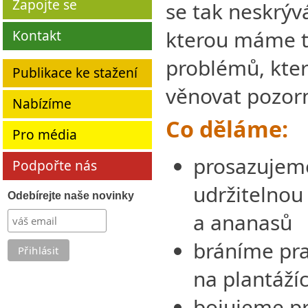
Zapojte se
se tak neskrýv
kterou máme ta
Kontakt
problémů, kte
Publikace ke stažení
věnovat pozor
Nabízíme
Co děláme:
Pro média
prosazujeme
Podpořte nás
udržitelnou
Odebírejte naše novinky
a ananasů
bráníme pra
na plantáží
bojujeme pr