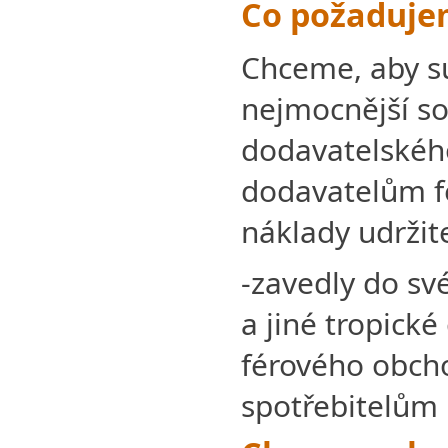
Co požaduje
Chceme, aby s
nejmocnější s
dodavatelského
dodavatelům fé
náklady udržit
-zavedly do s
a jiné tropické 
férového obcho
spotřebitelům