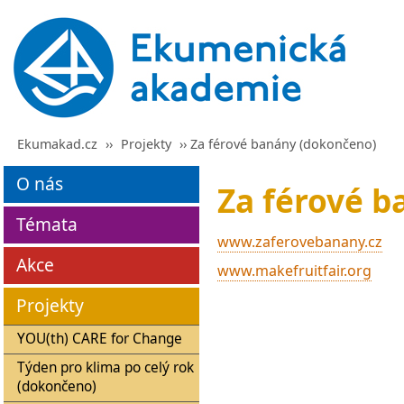
Ekumakad.cz
››
Projekty
›› Za férové banány (dokončeno)
O nás
Za férové 
Témata
www.zaferovebanany.cz
Akce
www.makefruitfair.org
Projekty
YOU(th) CARE for Change
Týden pro klima po celý rok
(dokončeno)