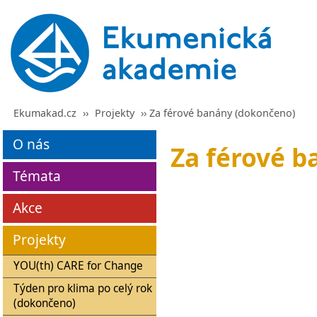
Ekumakad.cz
››
Projekty
›› Za férové banány (dokončeno)
O nás
Za férové 
Témata
Akce
Projekty
YOU(th) CARE for Change
Týden pro klima po celý rok
(dokončeno)