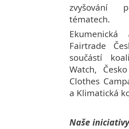
zvyšování 
tématech.
Ekumenická 
Fairtrade Če
součástí koa
Watch, Česko
Clothes Campa
a Klimatická ko
Naše iniciati