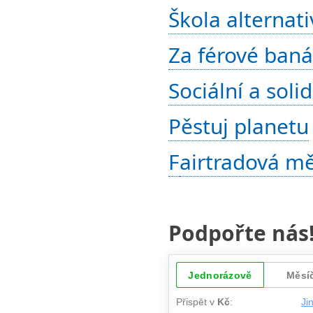
Škola alternati
Za férové ban
Sociální a sol
Pěstuj planetu
F
airtradová m
Podpořte nás