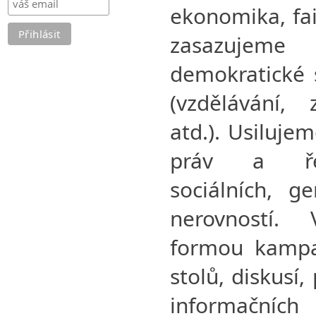
ekonomika, fai
zasazujem
demokratické 
(vzdělávání, 
atd.). Usiluje
práv a řeš
sociálních, g
nerovností. 
formou kampan
stolů, diskusí
informačníc