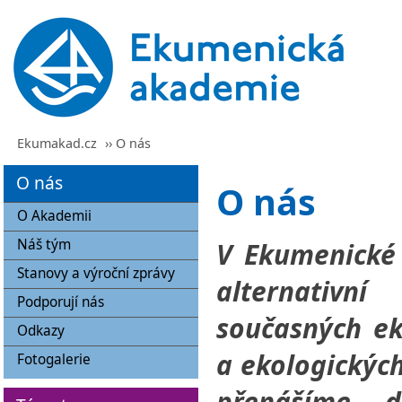
Ekumakad.cz
›› O nás
O nás
O nás
O Akademii
Náš tým
V Ekumenické
Stanovy a výroční zprávy
alternativní
Podporují nás
současných ek
Odkazy
a ekologickýc
Fotogalerie
přenášíme 