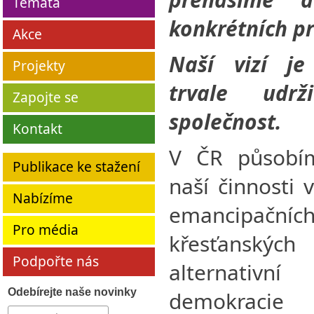
Témata
konkrétních pr
Akce
Naší vizí je 
Projekty
trvale udrž
Zapojte se
společnost.
Kontakt
V ČR působí
Publikace ke stažení
naší činnosti 
Nabízíme
emancipač
Pro média
křesťanskýc
Podpořte nás
alternativn
Odebírejte naše novinky
demokracie