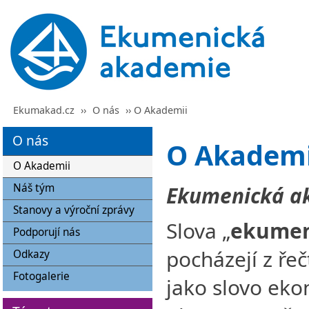
Ekumakad.cz
››
O nás
›› O Akademii
O nás
O Akademi
O Akademii
Náš tým
Ekumenická aka
Stanovy a výroční zprávy
Slova „
ekumen
Podporují nás
pocházejí z řeč
Odkazy
Fotogalerie
jako slovo eko