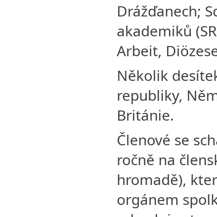
Drážďanech; S
akademiků (SR
Arbeit, Diözes
Několik desíte
republiky, Ně
Británie.
Členové se sc
ročně na člens
hromadě), kter
orgánem spolk