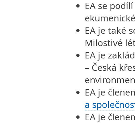
EA se podílí
ekumenické 
EA je také s
Milostivé lé
EA je zaklá
– Česká kře
environment
EA je člen
a společnos
EA je člen