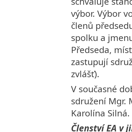
schvaluje stano
výbor. Výbor vo
členů předsed
spolku a jmenu
Předseda, míst
zastupují sdru
zvlášť).
V současné do
sdružení Mgr. 
Karolína Silná.
Členství EA v 