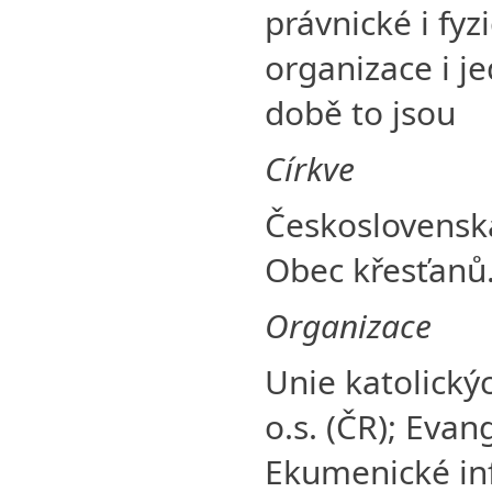
právnické i fyz
organizace i je
době to jsou
Církve
Československá
Obec křesťanů
Organizace
Unie katolickýc
o.s. (ČR); Eva
Ekumenické in