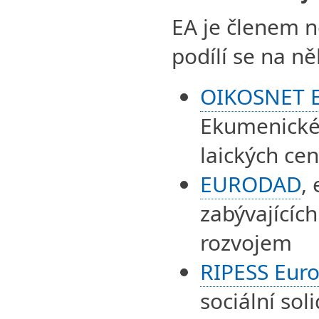
EA je členem n
podílí se na n
OIKOSNET 
Ekumenické
laických ce
EURODAD
,
zabývajícíc
rozvojem
RIPESS Eur
sociální so