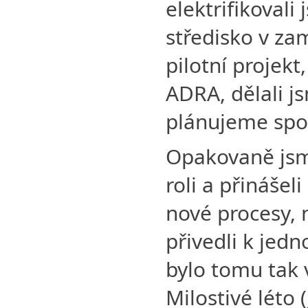
elektrifikovali
středisko v z
pilotní projekt
ADRA, dělali j
plánujeme spou
Opakovaně jsm
roli a přinášel
nové procesy, 
přivedli k jed
bylo tomu tak
Milostivé léto (