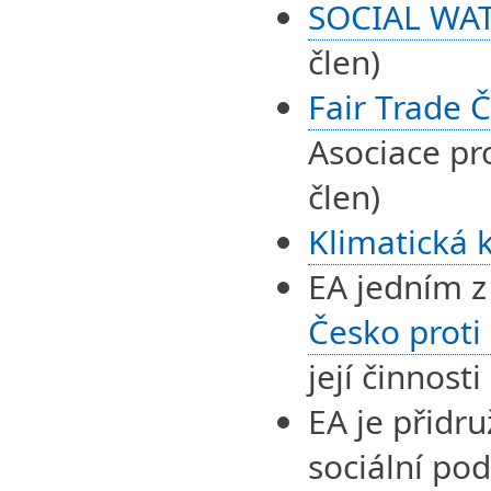
SOCIAL WA
člen)
Fair Trade 
Asociace pro
člen)
Klimatická 
EA jedním z
Česko proti
její činnosti
EA je přidr
sociální po