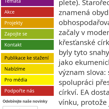
plete). Staroř
Témata
znamená obyd
Akce
obhospodařova
Projekty
začaly v moder
Zapojte se
křesťanské círk
Kontakt
byly tyto snah
Publikace ke stažení
jako ekumenick
Nabízíme
význam slova: 
Pro média
spolupráci pře
církví. EA dost
Podpořte nás
vínku, protože 
Odebírejte naše novinky