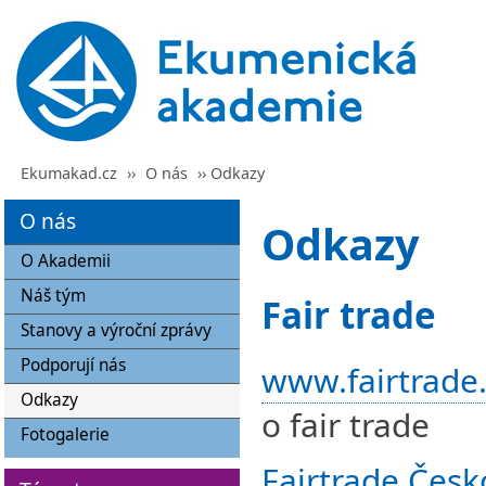
Ekumakad.cz
››
O nás
›› Odkazy
O nás
Odkazy
O Akademii
Náš tým
Fair trade
Stanovy a výroční zprávy
Podporují nás
www.fairtrade.
Odkazy
o fair trade
Fotogalerie
Fairtrade Česk