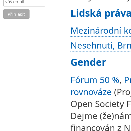
Lidská práv
Mezinárodní ko
Nesehnutí, Br
Gender
Fórum 50 %
,
P
rovnováze
(Pro
Open Society 
Dejme (že)nám 
financován z 