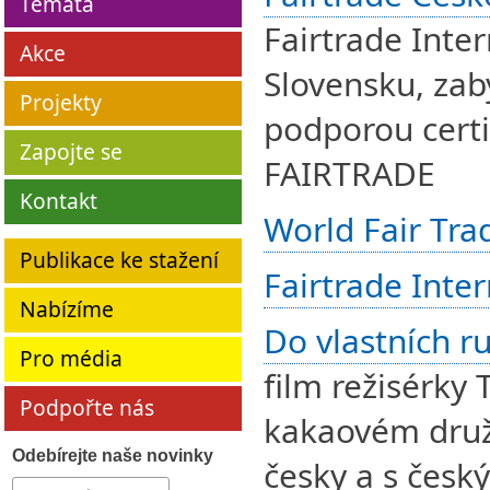
Témata
Fairtrade Inter
Akce
Slovensku, za
Projekty
podporou certi
Zapojte se
FAIRTRADE
Kontakt
World Fair Tra
Publikace ke stažení
Fairtrade Inte
Nabízíme
Do vlastních r
Pro média
film režisérky
Podpořte nás
kakaovém družs
Odebírejte naše novinky
česky a s český