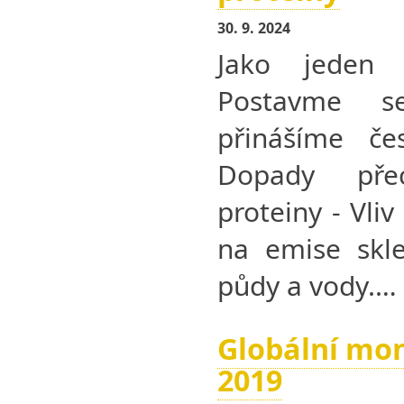
30. 9. 2024
Jako jeden
Postavme 
přinášíme če
Dopady pře
proteiny - Vli
na emise skle
půdy a vody.…
Globální mon
2019