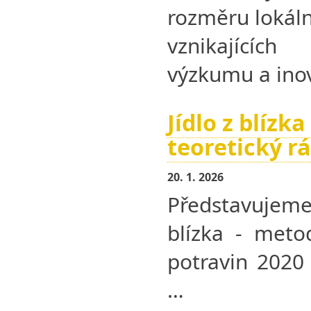
rozměru lokál
vznikajícíc
výzkumu a ino
Jídlo z blízk
teoretický r
20. 1. 2026
Představujeme
blízka - meto
potravin 2020 
…