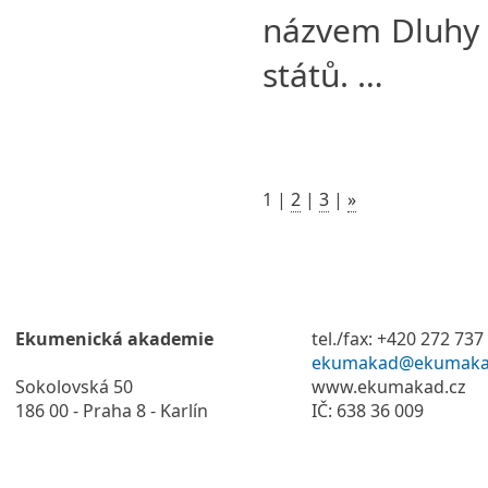
názvem Dluhy –
států. …
1
|
2
|
3
|
»
Ekumenická akademie
tel./fax: +420 272 737
ekumakad@ekumaka
Sokolovská 50
www.ekumakad.cz
186 00 - Praha 8 - Karlín
IČ: 638 36 009