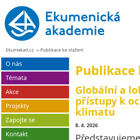
Ekumakad.cz
›› Publikace ke stažení
O nás
Publikace 
Témata
Globální a lo
Akce
přístupy k o
Projekty
klimatu
Zapojte se
8. 4. 2026
Kontakt
Představu