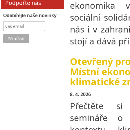
Podpořte nás
ekonomika vy
sociální solid
Odebírejte naše novinky
nás i v zahran
stojí a dává př
Otevřený pro
Místní ekon
klimatické 
8. 4. 2026
Přečtěte si
semináře o 
kontextu kl