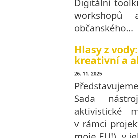
Digitální tool
workshopů
občanského…
Hlasy z vody
kreativní a 
26. 11. 2025
Představujeme 
Sada nástro
aktivistické 
v rámci proje
moje EU!), v j