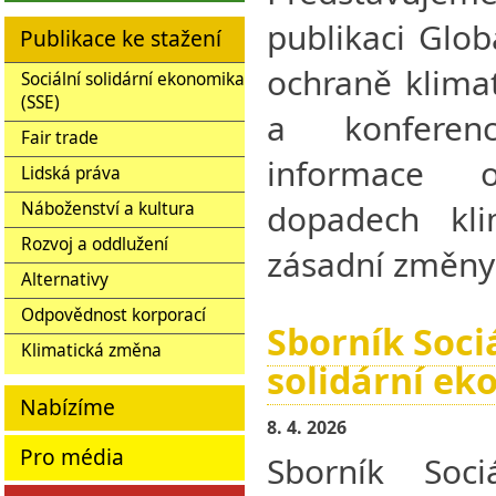
publikaci Glob
Publikace ke stažení
ochraně klima
Sociální solidární ekonomika
(SSE)
a konferen
Fair trade
informace
Lidská práva
dopadech kli
Náboženství a kultura
Rozvoj a oddlužení
zásadní změny
Alternativy
Odpovědnost korporací
Sborník Soci
Klimatická změna
solidární e
Nabízíme
8. 4. 2026
Pro média
Sborník Sociá