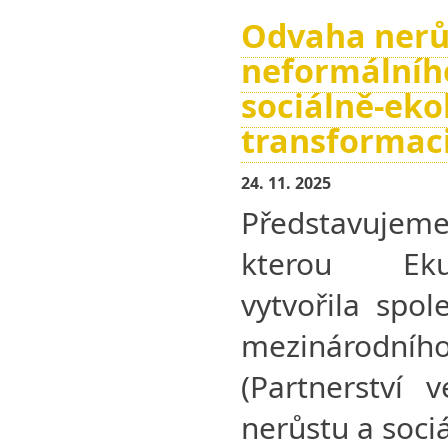
Odvaha nerů
neformálního
sociálně-eko
transformac
24. 11. 2025
Představuj
kterou Ek
vytvořila spol
mezinárodní
(Partnerství 
nerůstu a soci