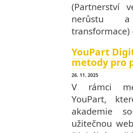
(Partnerství 
nerůstu a s
transformace) 
YouPart Digit
metody pro p
26. 11. 2025
V rámci mez
YouPart, kte
akademie sou
užitečnou web