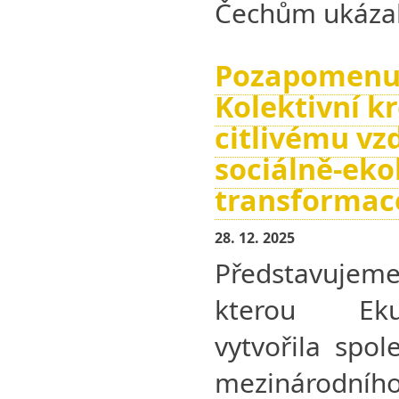
Čechům ukáza
Pozapomenut
Kolektivní k
citlivému vz
sociálně-eko
transformac
28. 12. 2025
Představujeme
kterou Ek
vytvořila spol
mezinárodní