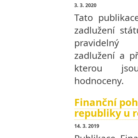
3. 3. 2020
Tato publikac
zadlužení stá
pravidelný
zadlužení a př
kterou jso
hodnoceny.
Finanční po
republiky u 
14. 3. 2019