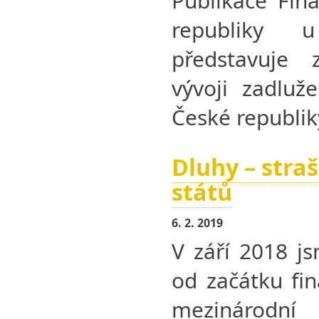
Publikace Fin
republiky 
představuje 
vývoji zadluž
České republik
Dluhy – stra
států
6. 2. 2019
V září 2018 js
od začátku fin
mezinárod