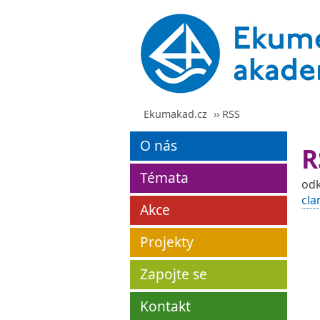
Ekumakad.cz
›› RSS
O nás
R
Témata
odk
cla
Akce
Projekty
Zapojte se
Kontakt