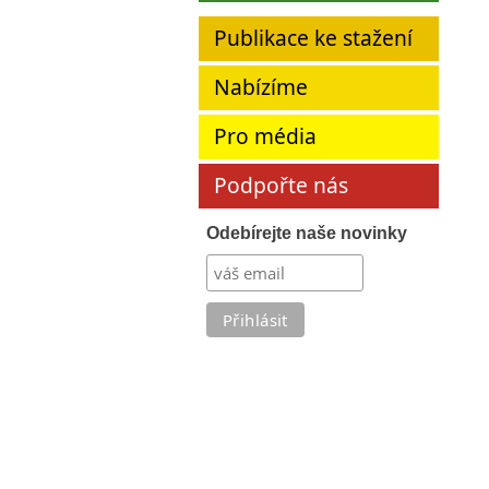
Publikace ke stažení
Nabízíme
Pro média
Podpořte nás
Odebírejte naše novinky