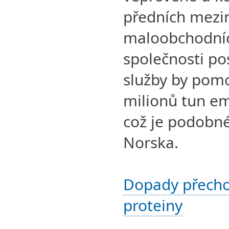
předních mezi
maloobchodníc
společnosti pos
služby by pomo
milionů tun em
což je podobn
Norska.
Dopady přecho
proteiny