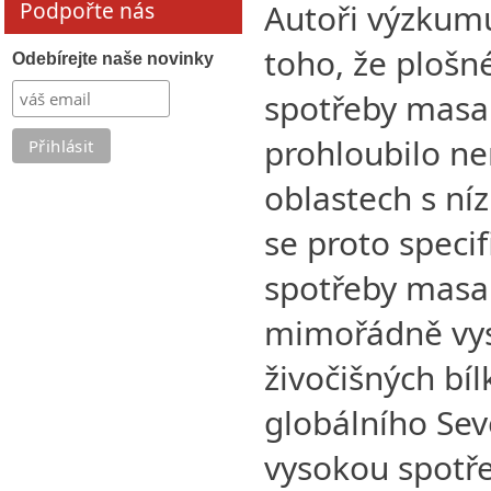
Podpořte nás
Autoři výzkumu
toho, že plošn
Odebírejte naše novinky
spotřeby masa 
prohloubilo ne
oblastech s ní
se proto specif
spotřeby masa 
mimořádně vy
živočišných bíl
globálního Sev
vysokou spotř