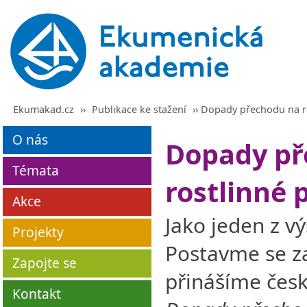
Ekumakad.cz
››
Publikace ke stažení
›› Dopady přechodu na r
O nás
Dopady př
Témata
rostlinné 
Akce
Jako jeden z 
Projekty
Postavme se z
Zapojte se
přinášíme česk
Kontakt