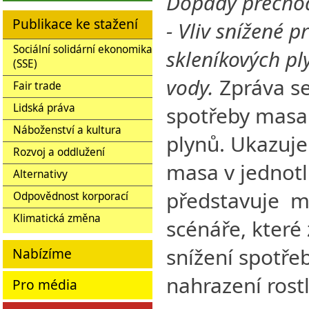
Dopady přechod
Publikace ke stažení
- Vliv snížené 
Sociální solidární ekonomika
skleníkových pl
(SSE)
vody.
Zpráva s
Fair trade
Lidská práva
spotřeby masa
Náboženství a kultura
plynů. Ukazuje
Rozvoj a oddlužení
masa v jednotl
Alternativy
představuje mo
Odpovědnost korporací
Klimatická změna
scénáře, které
snížení spotře
Nabízíme
nahrazení rost
Pro média