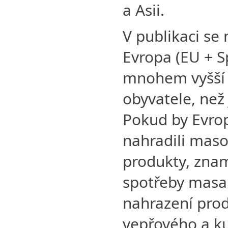
a Asii.
V publikaci se 
Evropa (EU + S
mnohem vyšší 
obyvatele, než
Pokud by Evro
nahradili maso
produkty, znam
spotřeby masa 
nahrazení prod
vepřového a k