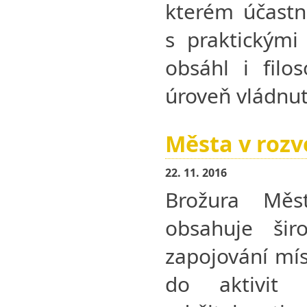
kterém účastni
s praktickými
obsáhl i filos
úroveň vládnut
Města v rozvo
22. 11. 2016
Brožura Měs
obsahuje šir
zapojování mís
do aktivit 