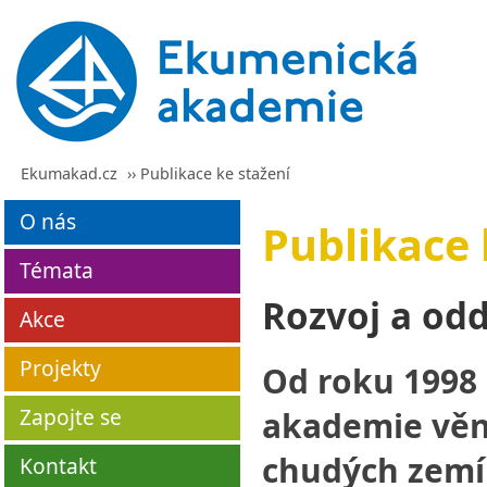
Ekumakad.cz
›› Publikace ke stažení
O nás
Publikace 
Témata
Rozvoj a odd
Akce
Projekty
Od roku 1998
Zapojte se
akademie věn
chudých zemí
Kontakt