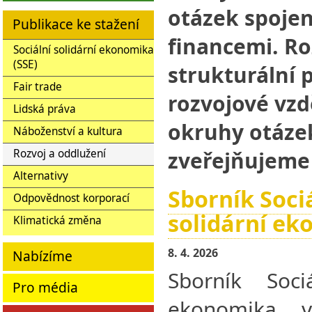
otázek spoje
Publikace ke stažení
financemi. Ro
Sociální solidární ekonomika
(SSE)
strukturální 
Fair trade
rozvojové vzd
Lidská práva
okruhy otáze
Náboženství a kultura
zveřejňujeme
Rozvoj a oddlužení
Alternativy
Sborník Soci
Odpovědnost korporací
solidární e
Klimatická změna
8. 4. 2026
Nabízíme
Sborník Sociá
Pro média
ekonomika vy