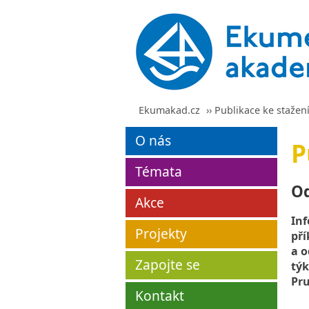
Ekumakad.cz
›› Publikace ke stažen
O nás
P
Témata
Od
Akce
Inf
Projekty
pří
a o
Zapojte se
týk
Pru
Kontakt