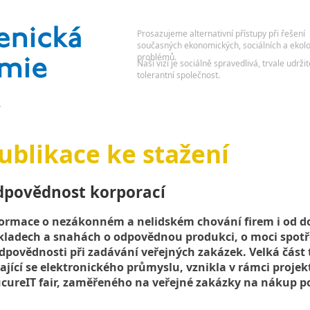
í
ublikace ke stažení
povědnost korporací
ormace o nezákonném a nelidském chování firem i od d
kladech a snahách o odpovědnou produkci, o moci spotř
dpovědnosti při zadávání veřejných zakázek. Velká část 
ající se elektronického průmyslu, vznikla v rámci projek
cureIT fair, zaměřeného na veřejné zakázky na nákup p