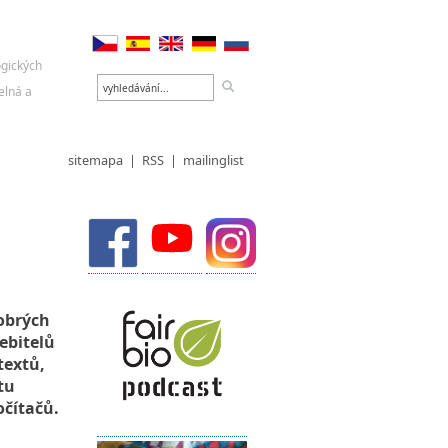
sitemapa
|
RSS
|
mailinglist
obrých
ebitelů
textů,
tu
očítačů.