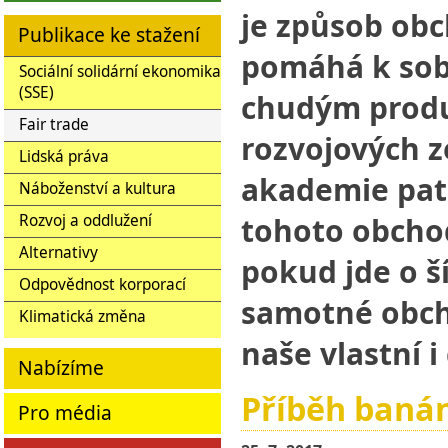
je způsob obc
Publikace ke stažení
pomáhá k sob
Sociální solidární ekonomika
(SSE)
chudým prod
Fair trade
rozvojových 
Lidská práva
akademie pat
Náboženství a kultura
tohoto obchod
Rozvoj a oddlužení
Alternativy
pokud jde o ší
Odpovědnost korporací
samotné obch
Klimatická změna
naše vlastní i
Nabízíme
Příběh banán
Pro média