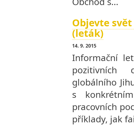
Obchod s…
Objevte svět 
(leták)
14. 9. 2015
Informační le
pozitivních
globálního Ji
s konkrétním
pracovních pod
příklady, jak f