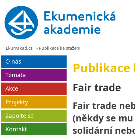
Ekumakad.cz
›› Publikace ke stažení
O nás
Publikace 
Témata
Fair trade
Akce
Projekty
Fair trade ne
Zapojte se
(někdy se mu 
solidární neb
Kontakt