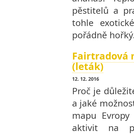
pěstitelů a pr
tohle exotick
pořádně hořký
Fairtradová
(leták)
12. 12. 2016
Proč je důlež
a jaké možnos
mapu Evropy s
aktivit na p