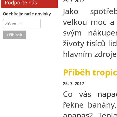
25. 7. 2017
Podpořte nás
Jako spotře
Odebírejte naše novinky
velkou moc a 
svým nákupe
životy tisíců l
hlavním zdroj
Příběh tropi
25. 7. 2017
Co vás napa
řekne banány
ananas? Teplo