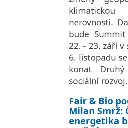
klimatickou 
nerovnosti. D
bude Summit 
22. - 23. září 
6. listopadu s
konat Druhý
sociální rozvoj.
Fair & Bio po
Milan Smrž: 
energetika be