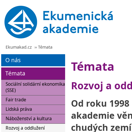
Ekumakad.cz
›› Témata
O nás
Témata
Témata
Rozvoj a odd
Sociální solidární ekonomika
(SSE)
Fair trade
Od roku 1998
Lidská práva
akademie věn
Náboženství a kultura
chudých zemí
Rozvoj a oddlužení