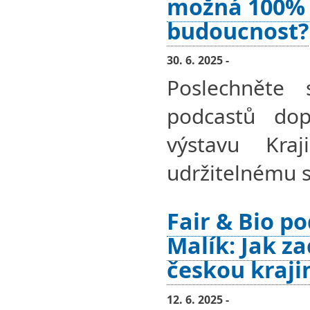
možná 100% 
budoucnost?
30. 6. 2025 -
Poslechněte 
podcastů dopl
výstavu Kra
udržitelnému s
Fair & Bio po
Malík: Jak z
českou kraji
12. 6. 2025 -