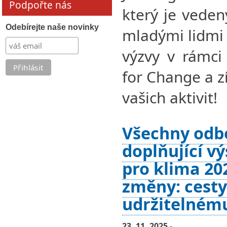
Podpořte nás
který je vede
Odebírejte naše novinky
mladými lidmi 
výzvy v rámci
for Change a z
vašich aktivit!
Všechny odb
doplňující v
pro klima 202
změny: cesty
udržitelném
23. 11. 2025 -