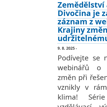
Zemědělství a
Divočina je z
záznam z we
Krajiny změn
udržitelném
9. 8. 2025 -
Podívejte se 
webinářů o 
změn při řešen
vznikly v rám
klima! Séri
vzdělávací v