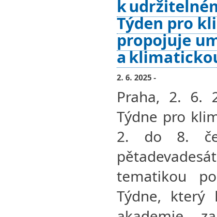
k udržitelné
Týden pro kl
propojuje um
a klimatickou
2. 6. 2025 -
Praha, 2. 6. 
Týdne pro kli
2. do 8. če
pětadevadesá
tematikou p
Týdne, který 
akademie za