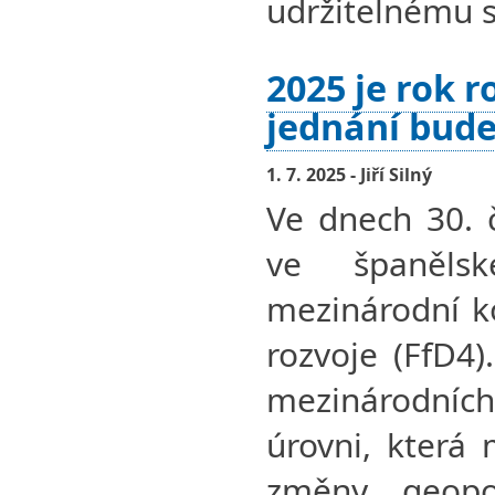
udržitelnému s
2025 je rok r
jednání bude 
1. 7. 2025 - Jiří Silný
Ve dnech 30. 
ve španěls
mezinárodní k
rozvoje (FfD4)
mezinárodníc
úrovni, která 
změny geopol