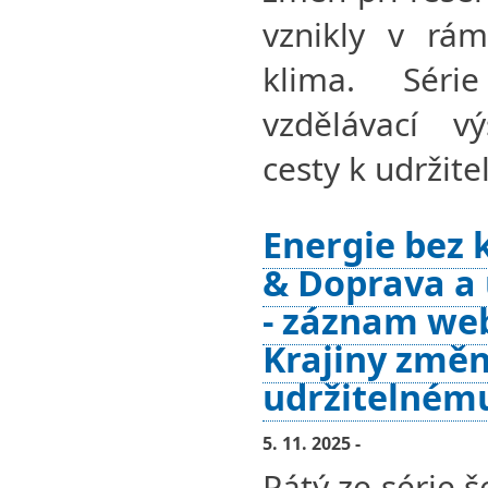
vznikly v rám
klima. Séri
vzdělávací v
cesty k udržit
Energie bez
& Doprava a
- záznam we
Krajiny změn
udržitelném
5. 11. 2025 -
Pátý ze série 