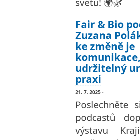
světu! 🌍🌿
Fair & Bio po
Zuzana Polá
ke změně je
komunikace,
udržitelný u
praxi
21. 7. 2025 -
Poslechněte s
podcastů dopl
výstavu Kra