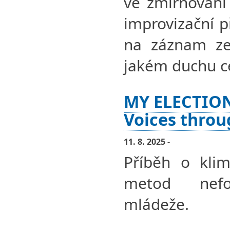
ve zmírňování
improvizační p
na záznam ze 
jakém duchu ce
MY ELECTION
Voices throu
11. 8. 2025 -
Příběh o klim
metod nefor
mládeže.