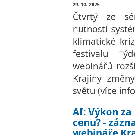
29. 10. 2025 -
Čtvrtý ze sé
nutnosti syst
klimatické kri
festivalu Tý
webinářů rozši
Krajiny změny
světu (více info
AI: Výkon za
cenu? - zázn
webináře Kra