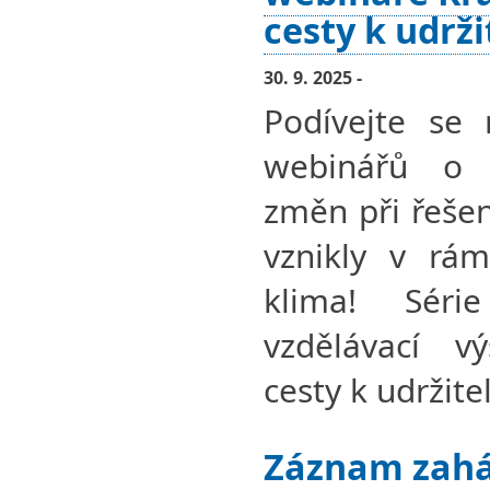
cesty k udrž
30. 9. 2025 -
Podívejte se 
webinářů o 
změn při řešen
vznikly v rám
klima! Séri
vzdělávací v
cesty k udržit
Záznam zahá