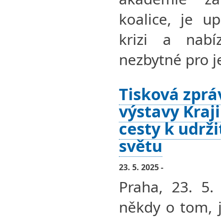
koalice, je u
krizi a nab
nezbytné pro je
Tisková zprá
výstavy Kraj
cesty k udrž
světu
23. 5. 2025 -
Praha, 23. 5.
někdy o tom, 