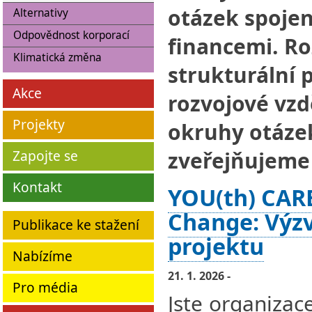
otázek spoje
Alternativy
Odpovědnost korporací
financemi. Ro
Klimatická změna
strukturální 
Akce
rozvojové vzd
Projekty
okruhy otáze
zveřejňujeme
Zapojte se
Kontakt
YOU(th) CARE
Change: Výzv
Publikace ke stažení
projektu
Nabízíme
21. 1. 2026 -
Pro média
Jste organizac