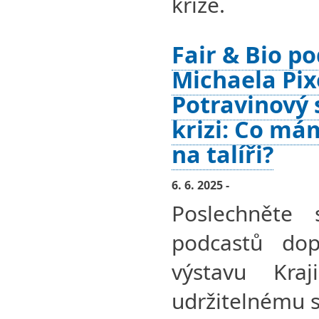
krize.
Fair & Bio po
Michaela Pix
Potravinový 
krizi: Co má
na talíři?
6. 6. 2025 -
Poslechněte 
podcastů dopl
výstavu Kra
udržitelnému s