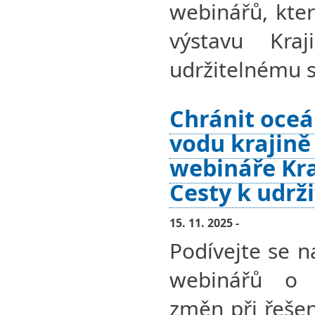
webinářů, kter
výstavu Kra
udržitelnému s
Chránit oceá
vodu krajině
webináře Kra
Cesty k udrž
15. 11. 2025 -
Podívejte se n
webinářů o 
změn při řešen