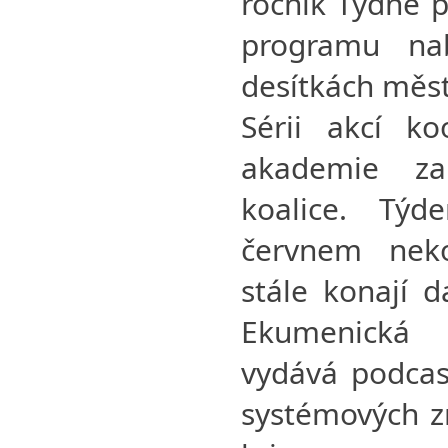
ročník Týdne p
programu na
desítkách měst
Sérii akcí ko
akademie za
koalice. Tý
červnem neko
stále konají 
Ekumenická
vydává podcas
systémových z