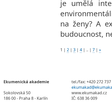
je umělá inte
environmentál
na ženy? A ex
budoucnost, ne
1
|
2
|
3
|
4
|
..
|
7
|
»
Ekumenická akademie
tel./fax: +420 272 737
ekumakad@ekumaka
Sokolovská 50
www.ekumakad.cz
186 00 - Praha 8 - Karlín
IČ: 638 36 009