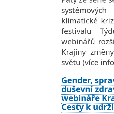
systémovýc
klimatické kri
festivalu Tý
webinářů rozši
Krajiny změny
světu (více info
Gender, spra
duševní zdra
webináře Kra
Cesty k udrž