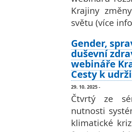
Krajiny změny
světu (více info
Gender, spra
duševní zdra
webináře Kra
Cesty k udrž
29. 10. 2025 -
Čtvrtý ze sé
nutnosti syst
klimatické kri