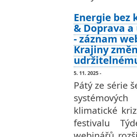
Energie bez
& Doprava a
- záznam we
Krajiny změn
udržitelném
5. 11. 2025 -
Pátý ze série 
systémovýc
klimatické kri
festivalu Tý
webinářů rozši