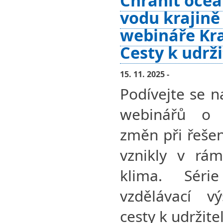
Chránit oceá
vodu krajině
webináře Kra
Cesty k udrž
15. 11. 2025 -
Podívejte se n
webinářů o 
změn při řešen
vznikly v rám
klima. Séri
vzdělávací v
cesty k udržit