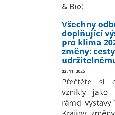
& Bio!
Všechny odb
doplňující v
pro klima 202
změny: cesty
udržitelném
23. 11. 2025 -
Přečtěte si 
vznikly jako 
rámci výstavy
Krajiny změny