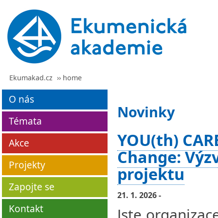
Ekumakad.cz
›› home
O nás
Novinky
Témata
YOU(th) CARE
Akce
Change: Výzv
Projekty
projektu
Zapojte se
21. 1. 2026 -
Kontakt
Jste organizac