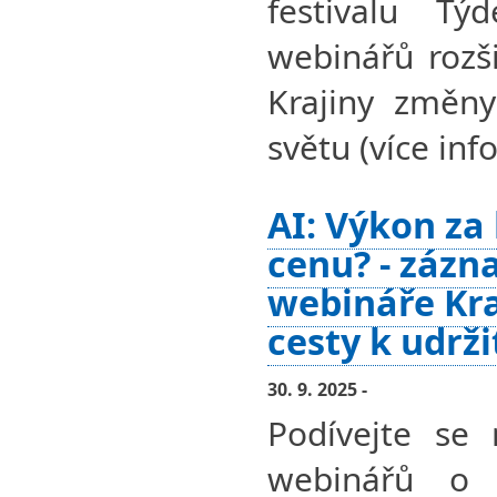
festivalu Tý
webinářů rozši
Krajiny změny
světu (více info
AI: Výkon za
cenu? - zázn
webináře Kra
cesty k udrž
30. 9. 2025 -
Podívejte se 
webinářů o 