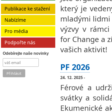
který je vede
Publikace ke stažení
mladými lidmi 
Nabízíme
výzvy v rámci
Pro média
for Change a z
Podpořte nás
vašich aktivit!
Odebírejte naše novinky
PF 2026
24. 12. 2025 -
Férové a udrž
svátky a solid
Ekumenické ak