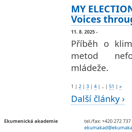
MY ELECTION
Voices throu
11. 8. 2025 -
Příběh o klim
metod nefor
mládeže.
1
|
2
|
3
|
4
|
..
|
51
|
»
Další články ›
Ekumenická akademie
tel./fax: +420 272 737
ekumakad@ekumaka