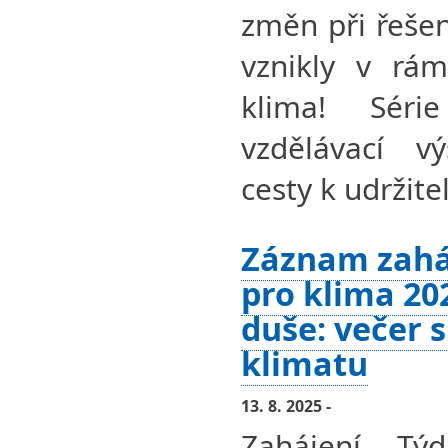
změn při řešen
vznikly v rám
klima! Séri
vzdělávací v
cesty k udržit
Záznam zahá
pro klima 20
duše: večer s
klimatu
13. 8. 2025 -
Zahájení Tý