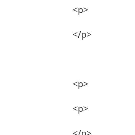
<p>
</p>
<p>
<p>
</p>