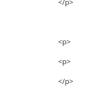
</p>
<p>
<p>
</p>