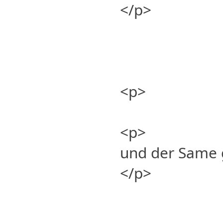
</p>
<p>
<p>
und der Same 
</p>