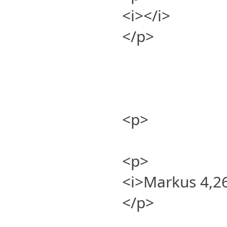
<i></i>
</p>
<p>
<p>
<i>Markus 4,26
</p>