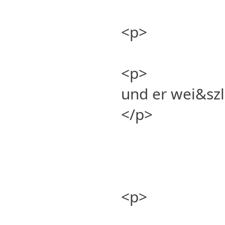
<p>
<p>
und er wei&szli
</p>
<p>