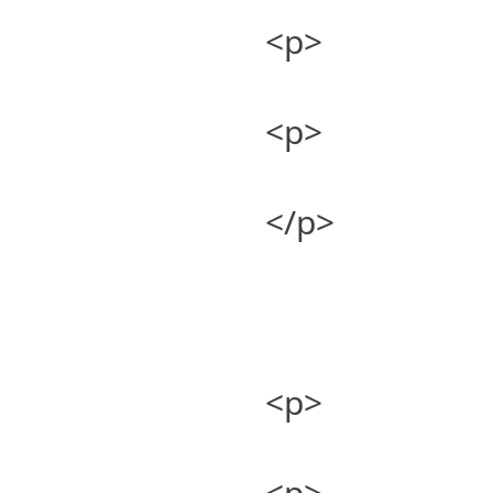
<p>
<p>
</p>
<p>
<p>