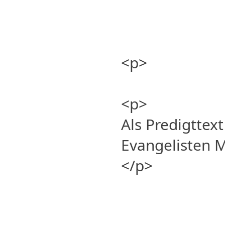
<p>
<p>
Als Predigttex
Evangelisten 
</p>