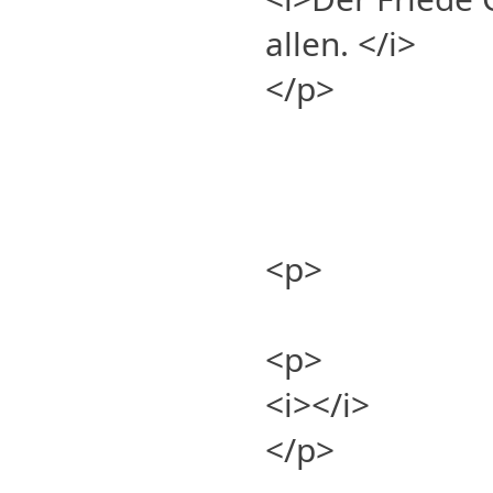
allen. </i>
</p>
<p>
<p>
<i></i>
</p>