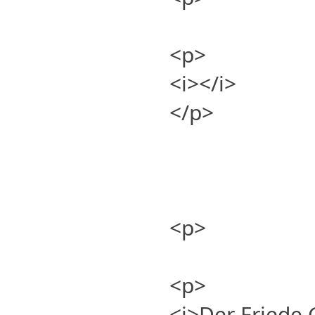
<p>
<i></i>
</p>
<p>
<p>
<i>Der Friede 