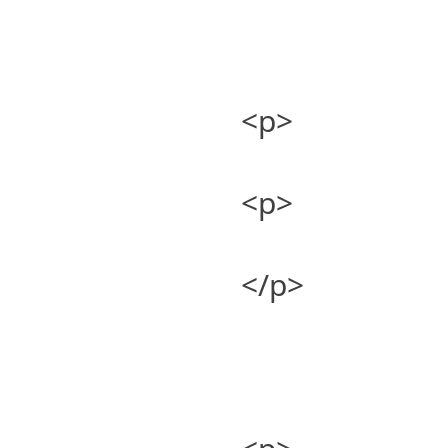
<p>
<p>
</p>