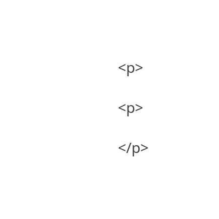
<p>
<p>
</p>