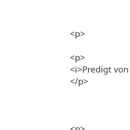
<p>
<p>
<i>Predigt von
</p>
<p>