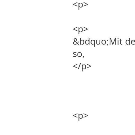
<p>
<p>
&bdquo;Mit dem
so,
</p>
<p>