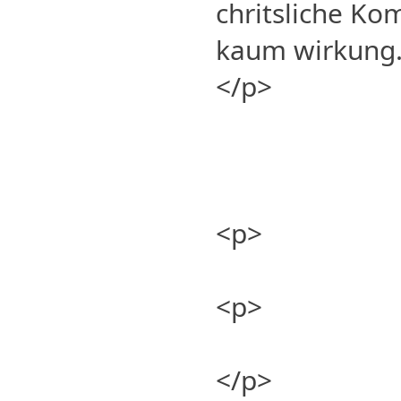
chritsliche K
kaum wirkung
</p>
<p>
<p>
</p>