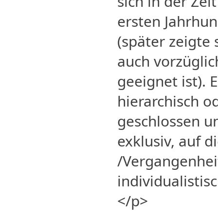
sich in der Zei
ersten Jahrhun
(später zeigte 
auch vorzüglic
geeignet ist).
hierarchisch od
geschlossen un
exklusiv, auf d
/Vergangenheit 
individualistisc
</p>