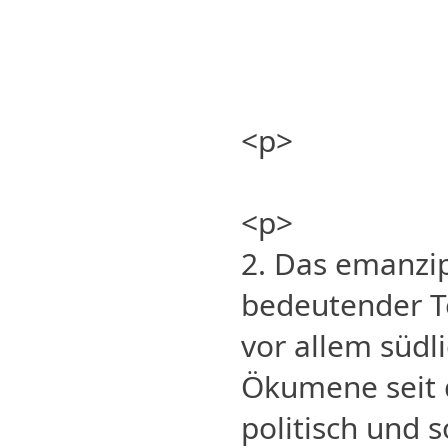
<p>
<p>
2. Das emanzi
bedeutender Te
vor allem südl
Ökumene seit 
politisch und s