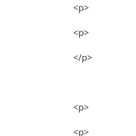
<p>
<p>
</p>
<p>
<p>