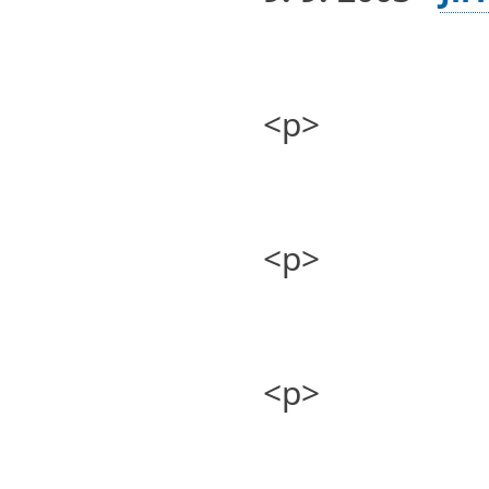
<p>
<p>
<p>