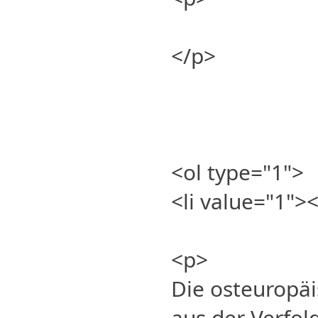
</p>
<ol type="1">
<li value="1">
<p>
Die osteuropä
aus der Verfo