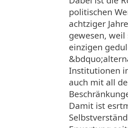
Dabei ist die R
politischen W
achtziger Jah
gewesen, weil 
einzigen gedu
&bdquo;altern
Institutionen 
auch mit all d
Beschränkunge
Damit ist esrt
Selbstverständ