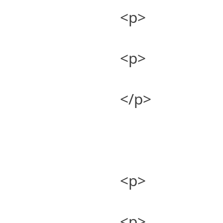
<p>
<p>
</p>
<p>
<p>