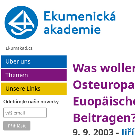
Ekumakad.cz
Uber uns
Was wollen
Themen
Osteuropa
Unsere Links
Euopäisch
Odebírejte naše novinky
Beitragen
9. 9. 2003 -
Jiř