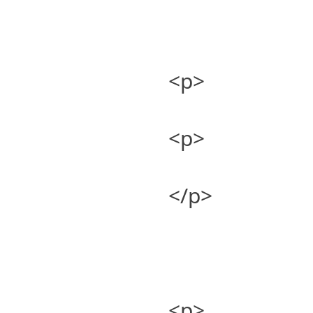
<p>
<p>
</p>
<p>