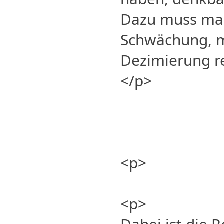
Dazu muss man
Schwächung, 
Dezimierung r
</p>
<p>
<p>