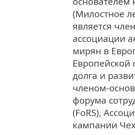
основателем к
(Милостное лет
является чле
ассоциации а
мирян в Европ
Европейской 
долга и разв
членом-основ
форума сотру
(FoRS), Ассоци
кампании Чех