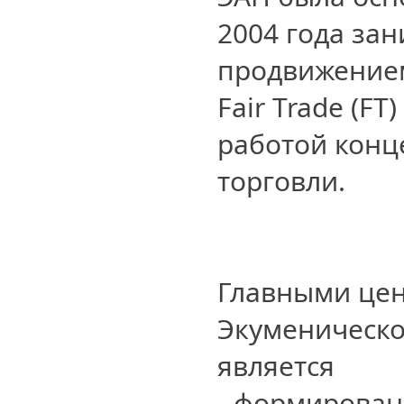
2004 года за
продвижением
Fair Trade (FT
работой конц
торговли.
Главными це
Экуменическо
является
- формирован