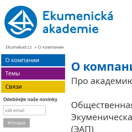
Ekumakad.cz
›› О компании
О компании
О компан
Темы
Про академи
Связи
Odebírejte naše novinky
Общественна
Экуменическа
(ЭАП)