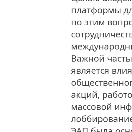
платформы дл
по этим вопр
сотрудничест
международн
Важной часть
является вли
общественно
акций, работо
массовой ин
лоббировани
ЭАП была осно