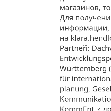
магазинов, т
Для получени
информации, 
на klara.hend
Partneři: Dac
Entwicklungspo
Württemberg (
für internatio
planung, Gesel
Kommunikation
KommEnt и др