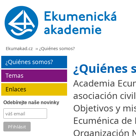
Ekumakad.cz
›› ¿Quiénes somos?
¿Quiénes somos?
¿Quiénes 
Temas
Academia Ecum
Enlaces
asociación civil
Odebírejte naše novinky
Objetivos y m
Ecuménica de 
Organización 