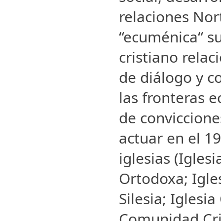
relaciones Nor
“ecuménica“ s
cristiano relac
de diálogo y c
las fronteras ec
de conviccion
actuar en el 1
iglesias (Igles
Ortodoxa; Igle
Silesia; Iglesi
Comunidad Cris