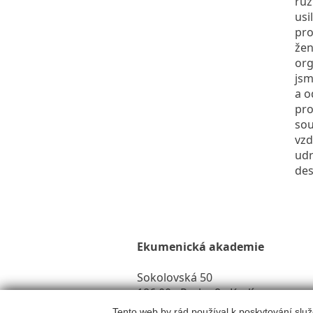
růz
usi
pro
žen
org
jsm
a o
pro
sou
vzd
udr
des
Ekumenická akademie
Sokolovská 50
186 00 - Praha 8 - Karlín
Tento web by rád používal k poskytování služ