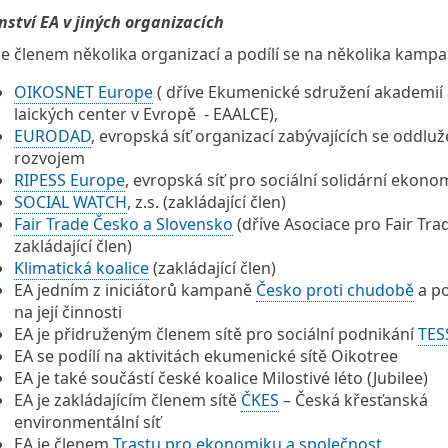
nství EA v jiných organizacích
je členem několika organizací a podílí se na několika kampa
OIKOSNET Europe
( dříve Ekumenické sdružení akademií
laických center v Evropě - EAALCE),
EURODAD
, evropská síť organizací zabývajících se oddlu
rozvojem
RIPESS Europe
, evropská síť pro sociální solidární ekono
SOCIAL WATCH
, z.s. (zakládající člen)
Fair Trade Česko a Slovensko
(dříve Asociace pro Fair Tra
zakládající člen)
Klimatická koalice
(zakládající člen)
EA jedním z iniciátorů kampaně
Česko proti chudobě
a po
na její činnosti
EA je přidruženým členem sítě pro sociální podnikání
TES
EA se podílí na aktivitách ekumenické sítě Oikotree
EA je také součástí české koalice Milostivé léto (Jubilee)
EA je zakládajícím členem sítě
ČKES
– Česká křesťanská
environmentální síť
EA je členem
Trastu pro ekonomiku a společnost