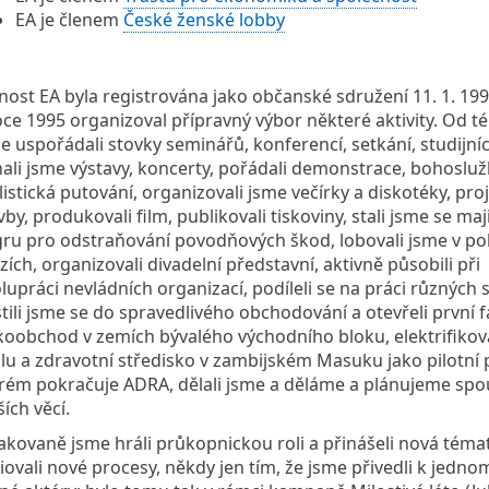
EA je členem
České ženské lobby
nost EA byla registrována jako občanské sdružení 11. 1. 199
oce 1995 organizoval přípravný výbor některé aktivity. Od t
e uspořádali stovky seminářů, konferencí, setkání, studijníc
ali jsme výstavy, koncerty, pořádali demonstrace, bohosluž
listická putování, organizovali jsme večírky a diskotéky, pro
vby, produkovali film, publikovali tiskoviny, stali jsme se maji
ru pro odstraňování povodňových škod, lobovali jsme v pol
zích, organizovali divadelní představní, aktivně působili při
lupráci nevládních organizací, podíleli se na práci různých sí
tili jsme se do spravedlivého obchodování a otevřeli první f
koobchod v zemích bývalého východního bloku, elektrifikov
lu a zdravotní středisko v zambijském Masuku jako pilotní p
rém pokračuje ADRA, dělali jsme a děláme a plánujeme spo
ších věcí.
kovaně jsme hráli průkopnickou roli a přinášeli nová téma
ciovali nové procesy, někdy jen tím, že jsme přivedli k jedno