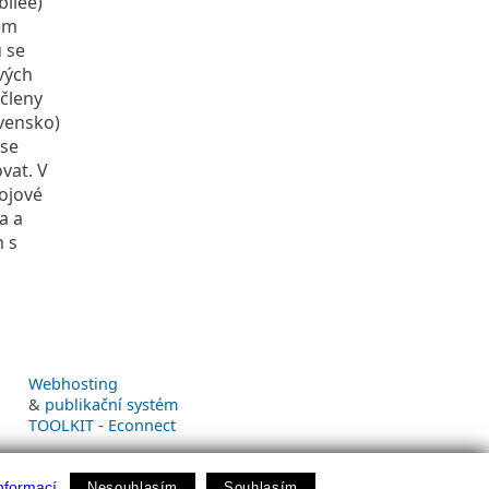
bilee)
vém
 se
vých
 členy
ovensko)
 se
vat. V
ojové
a a
m s
Webhosting
&
publikační systém
TOOLKIT
-
Econnect
nformací
Nesouhlasím
Souhlasím