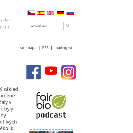
sitemapa
|
RSS
|
mailinglist
ný základ
ikumené
aly v
, byly
sný
otlivých
několik