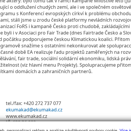
né aktéry: bylo tomu tak v rámci kampaně Milostivé léto (Ju
lující o oddlužení chudých zemí, ale i ve společném osvěto
gramu s Konferencí evropských církví k problému obchodu
ami, stáli jsme u zrodu české platformy nevládních rozvojo
anizací FoRS i kampaně Česko proti chudobě, zakládajícími
e byli i v Asociaci pro Fair Trade (dnes Fairtrade Česko a Sl
d počátku podporujeme českou Klimatickou koalici. Přitom
gramově snažíme s ostatními nekonkurovat ale spolupraco
časné době EA realizuje řadu projektů zaměřených na rozv
ělávání, fair trade, sociální solidární ekonomiku, lidská práv
žitelnost (viz hlavní menu Projekty). Spolupracujeme přito
ítkami domácích a zahraničních partnerů.
tel./fax: +420 272 737 077
ekumakad@ekumakad.cz
www.ekumakad.cz
IČ: 638 36 009
eb, personalizaci reklam a analýze návštěvnosti soubory cookie.
Více i