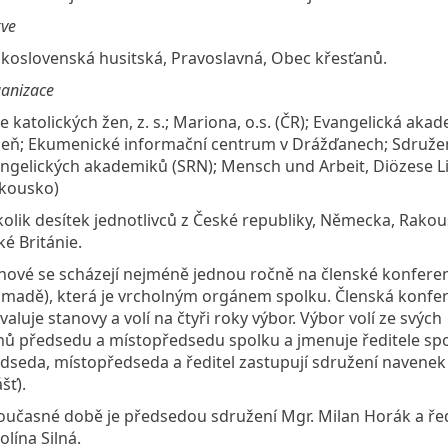
kve
koslovenská husitská, Pravoslavná, Obec křesťanů.
anizace
e katolických žen, z. s.; Mariona, o.s. (ČR); Evangelická aka
eň; Ekumenické informační centrum v Drážďanech; Sdruže
ngelických akademiků (SRN); Mensch und Arbeit, Diözese L
kousko)
olik desítek jednotlivců z České republiky, Německa, Rakou
ké Británie.
nové se scházejí nejméně jednou ročně na členské konferen
madě), která je vrcholným orgánem spolku. Členská konfe
valuje stanovy a volí na čtyři roky výbor. Výbor volí ze svých
nů předsedu a místopředsedu spolku a jmenuje ředitele spo
dseda, místopředseda a ředitel zastupují sdružení navenek
šť).
oučasné době je předsedou sdružení Mgr. Milan Horák a ře
olína Silná.