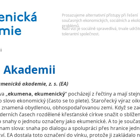
i
 Akademii
menická akademie, z. s. (EA)
va „
ekumena, ekumenický
“ pocházejí z řečtiny a mají stej
o slovo ekonomický (často se to plete). Starořecký výraz o
 znamená obydlenou, obhospodařovanou zemi. Když se zač
erních časech rozdělené křesťanské církve snažit o sblížení
o snahy o jednotu označeny jako ekumenické. A to je souča
nam slova: snaha po dialogu a spolupráci přes hranice jedn
kví. EA dostala toto označení do vínku, protože ji zakládalo 