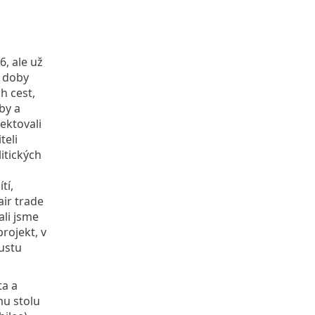
6, ale už
é doby
h cest,
by a
jektovali
teli
itických
tí,
air trade
ali jsme
rojekt, v
ustu
ta a
mu stolu