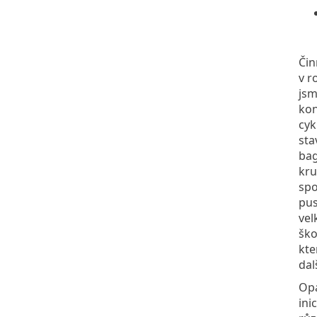
Čin
v r
jsm
kon
cyk
sta
bag
kru
spo
pus
vel
ško
kte
dal
Opa
ini