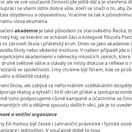
kví, ale ve své současné činnosti jde ještě dál a je otevřená d
lupráci se všemi lidmi dobré vůle, kteří se snaží o to, aby 
tala obydlenou a obyvatelnou. Vracíme se tak k původnímu
namu slova ekumena.
načení
akademie
je také původem ze starověkého Řecka; by
nský háj, ve kterém se scházeli žáci a kolegové filozofa Plat
a to zároveň škola i přátelský kruh. Dnes se jako akademie 
avidla školy nebo vědecké instituce. V našem případě jde o 
ngelickými akademiemi v německy mluvících zemích, které 
 druhé světové válce a stávaly se místy diskuse a reflexe o ro
řesťanů ve společnosti. I my chceme být fórem, kde se probí
uální a důležité otázky.
není škola, ale zabývá se neformálním vzděláváním dospělý
poruje dialog a vytváří i širší okruh přátel a spolupracovník
mě toho podporujeme různé kampaně a účastníme se činn
manitých sítí a děláme spoustu dalších věcí, jak je to uvede
nové a vnitřní organizace
ny EA mohou být české i zahraniční právnické i fyzické osob
anizace i jednotlivci. V současné době to jsou