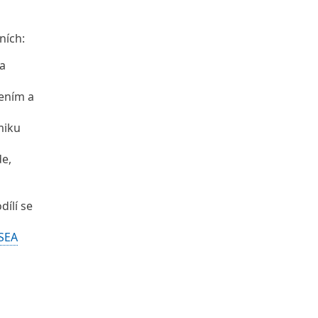
ních:
 a
žením a
miku
de,
dílí se
SEA