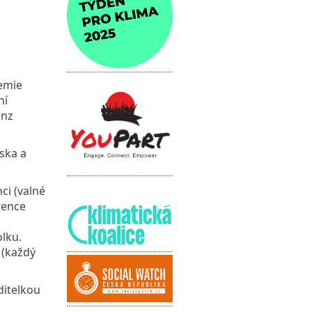
demie
ní
inz
ska a
ci (valné
rence
lku.
 (každý
ditelkou