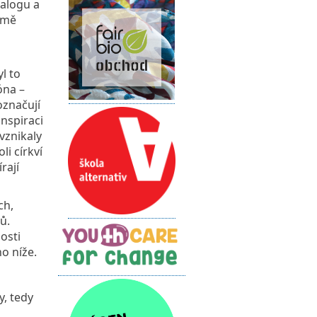
ialogu a
Země
l to
óna –
označují
inspiraci
vznikaly
li církví
rají
ch,
ů.
osti
no níže.
y, tedy