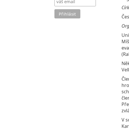
Cír
Čes
Org
Uni
Míš
eva
(Ra
Něk
Vel
Čle
hro
sch
čle
Pře
zvlá
V s
Kar