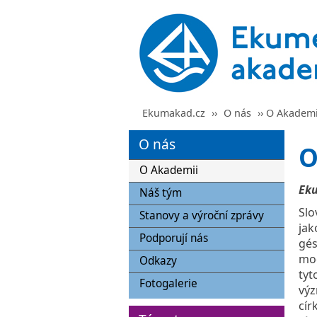
Ekumakad.cz
››
O nás
›› O Akademi
O nás
O
O Akademii
Eku
Náš tým
Slo
Stanovy a výroční zprávy
jak
Podporují nás
gés
mod
Odkazy
tyt
Fotogalerie
výz
cír