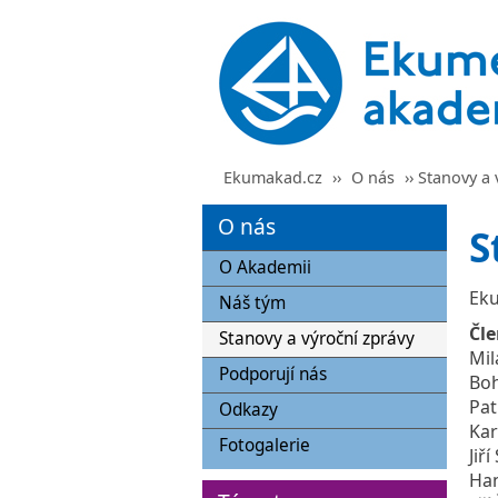
Ekumakad.cz
››
O nás
›› Stanovy a 
O nás
S
O Akademii
Eku
Náš tým
Čl
Stanovy a výroční zprávy
Mil
Podporují nás
Boh
Pat
Odkazy
Kar
Fotogalerie
Jiří
Ha