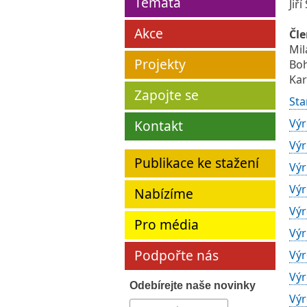
Témata
Jiří
Akce
Čl
Mil
Projekty
Boh
Kar
Zapojte se
Sta
Výr
Kontakt
Výr
Publikace ke stažení
Výr
Výr
Nabízíme
Výr
Pro média
Výr
Podpořte nás
Výr
Výr
Odebírejte naše novinky
Výr