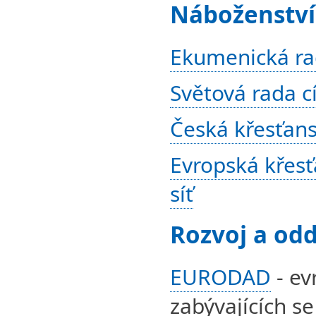
Náboženství
Ekumenická rad
Světová rada cí
Česká křesťans
Evropská křes
síť
Rozvoj a odd
EURODAD
- ev
zabývajících s