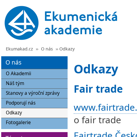
Ekumakad.cz
››
O nás
›› Odkazy
O nás
Odkazy
O Akademii
Náš tým
Fair trade
Stanovy a výroční zprávy
Podporují nás
www.fairtrade.
Odkazy
o fair trade
Fotogalerie
Fairtrade Česk