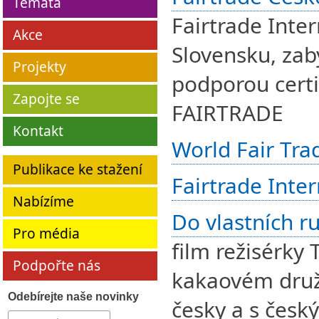
Témata
Fairtrade Inter
Akce
Slovensku, za
Projekty
podporou certi
Zapojte se
FAIRTRADE
Kontakt
World Fair Tra
Publikace ke stažení
Fairtrade Inte
Nabízíme
Do vlastních r
Pro média
film režisérky
Podpořte nás
kakaovém družs
Odebírejte naše novinky
česky a s český