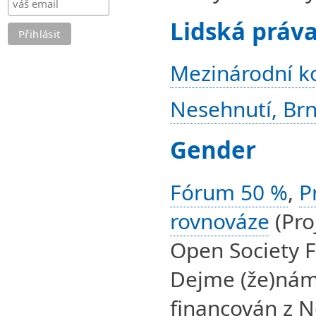
Lidská práv
Mezinárodní ko
Nesehnutí, Br
Gender
Fórum 50 %
,
P
rovnováze
(Pro
Open Society 
Dejme (že)nám 
financován z 