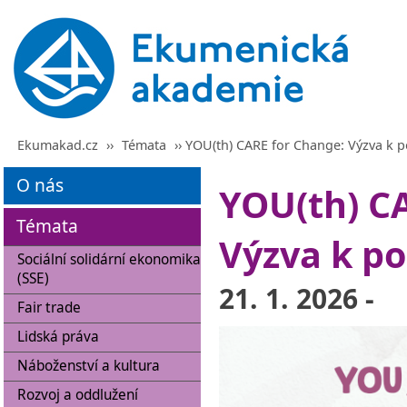
Ekumakad.cz
››
Témata
›› YOU(th) CARE for Change: Výzva k 
O nás
YOU(th) C
Témata
Výzva k po
Sociální solidární ekonomika
(SSE)
21. 1. 2026 -
Fair trade
Lidská práva
Náboženství a kultura
Rozvoj a oddlužení