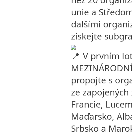
unie a Středom
dalšími organi
získejte subgra
V prvním lo
MEZINÁRODNÍ
propojte s org
ze zapojených 
Francie, Lucemb
Maďarsko, Albá
Srbsko a Marok