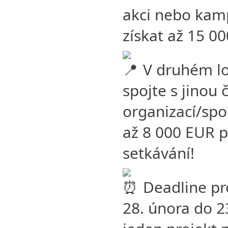
akci nebo kam
získat až 15 0
V druhém lo
spojte s jinou
organizací/spo
až 8 000 EUR p
setkávání!
Deadline pro
28. února do 2