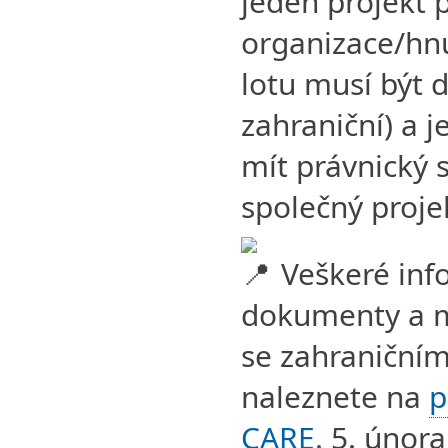
jeden projekt
organizace/hnu
lotu musí být 
zahraniční) a 
mít právnický 
společný proje
Veškeré inf
dokumenty a m
se zahraniční
naleznete na
p
CARE
.
5. února