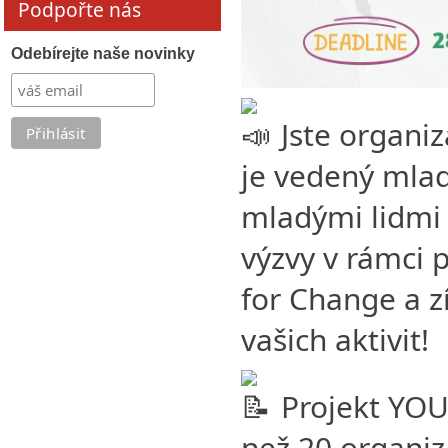
Podpořte nás
Odebírejte naše novinky
Jste organiz
je vedený mlad
mladými lidmi 
výzvy v rámci 
for Change a z
vašich aktivit!
Projekt YOU
než 20 organiz