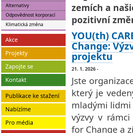
zemích a naši
Alternativy
Odpovědnost korporací
pozitivní změ
Klimatická změna
YOU(th) CARE
Akce
Change: Výzv
Projekty
projektu
Zapojte se
21. 1. 2026 -
Jste organizac
Kontakt
který je vede
Publikace ke stažení
mladými lidmi 
Nabízíme
výzvy v rámci
Pro média
for Change a z