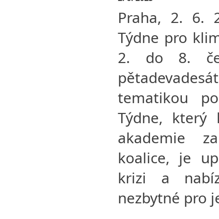
Praha, 2. 6. 
Týdne pro kli
2. do 8. če
pětadevadesá
tematikou p
Týdne, který 
akademie za
koalice, je u
krizi a nab
nezbytné pro je