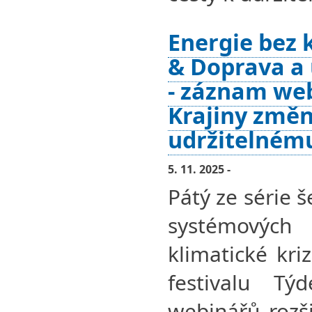
Energie bez
& Doprava a
- záznam we
Krajiny změn
udržitelném
5. 11. 2025 -
Pátý ze série 
systémovýc
klimatické kri
festivalu Tý
webinářů rozši