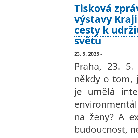
Tisková zprá
výstavy Kraj
cesty k udrž
světu
23. 5. 2025 -
Praha, 23. 5.
někdy o tom, 
je umělá inte
environmentál
na ženy? A ex
budoucnost, ne