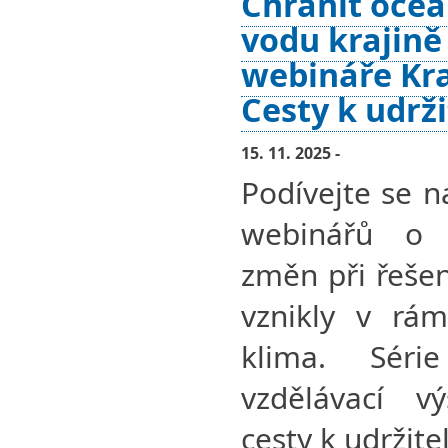
Chránit oceá
vodu krajině
webináře Kra
Cesty k udrž
15. 11. 2025 -
Podívejte se n
webinářů o 
změn při řešen
vznikly v rám
klima. Séri
vzdělávací v
cesty k udržit