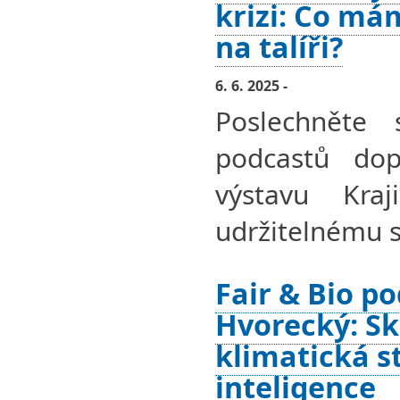
krizi: Co má
na talíři?
6. 6. 2025 -
Poslechněte 
podcastů dopl
výstavu Kra
udržitelnému s
Fair & Bio po
Hvorecký: Sk
klimatická 
inteligence