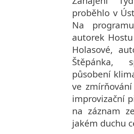
Zahájení Tý
proběhlo v Úst
Na programu
autorek Hostu 
Holasové, aut
Štěpánka, 
působení klima
ve zmírňování
improvizační p
na záznam ze 
jakém duchu ce