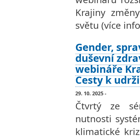
Krajiny změny
světu (více info
Gender, spra
duševní zdra
webináře Kra
Cesty k udrž
29. 10. 2025 -
Čtvrtý ze sé
nutnosti syst
klimatické kri