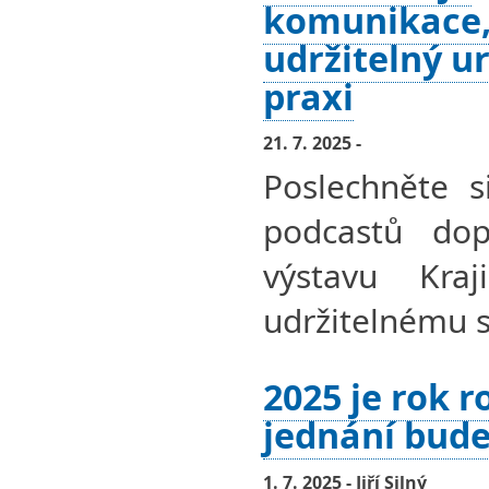
komunikace,
udržitelný u
praxi
21. 7. 2025 -
Poslechněte s
podcastů dopl
výstavu Kra
udržitelnému s
2025 je rok r
jednání bude 
1. 7. 2025 - Jiří Silný