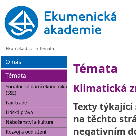
Ekumakad.cz
›› Témata
O nás
Témata
Témata
Klimatická 
Sociální solidární ekonomika
(SSE)
Fair trade
Texty týkajíc
Lidská práva
na těchto str
Náboženství a kultura
negativním d
Rozvoj a oddlužení