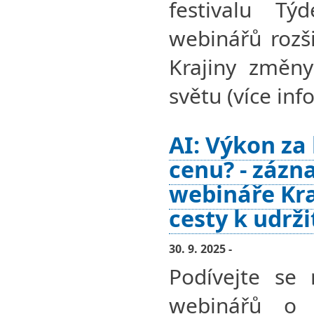
festivalu Tý
webinářů rozši
Krajiny změny
světu (více info
AI: Výkon za
cenu? - zázn
webináře Kra
cesty k udrž
30. 9. 2025 -
Podívejte se 
webinářů o 