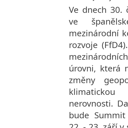
Ve dnech 30. 
ve španěls
mezinárodní k
rozvoje (FfD4)
mezinárodníc
úrovni, která 
změny geopol
klimatickou 
nerovnosti. D
bude Summit 
22. - 23. září 