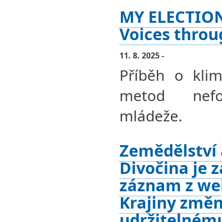
MY ELECTION
Voices throu
11. 8. 2025 -
Příběh o klim
metod nefor
mládeže.
Zemědělství a
Divočina je z
záznam z we
Krajiny změn
udržitelném