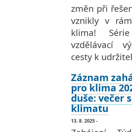
změn při řešen
vznikly v rám
klima! Séri
vzdělávací v
cesty k udržit
Záznam zahá
pro klima 20
duše: večer s
klimatu
13. 8. 2025 -