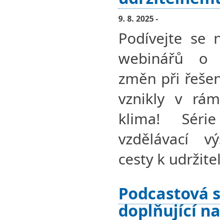
9. 8. 2025 -
Podívejte se 
webinářů o 
změn při řešen
vznikly v rám
klima! Séri
vzdělávací v
cesty k udržit
Podcastová s
doplňující na