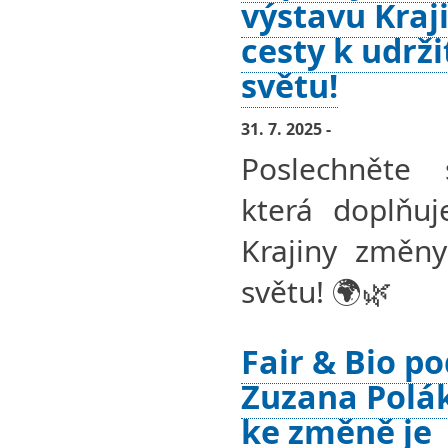
výstavu Kraj
cesty k udrž
světu!
31. 7. 2025 -
Poslechněte 
která doplňuj
Krajiny změny
světu! 🌍🌿
Fair & Bio po
Zuzana Polá
ke změně je