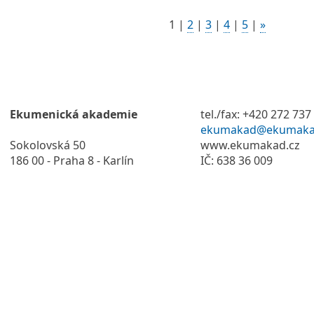
1
|
2
|
3
|
4
|
5
|
»
Ekumenická akademie
tel./fax: +420 272 737
ekumakad@ekumaka
Sokolovská 50
www.ekumakad.cz
186 00 - Praha 8 - Karlín
IČ: 638 36 009