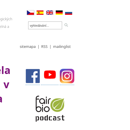
sitemapa
|
RSS
|
mailinglist
ela
 v
a