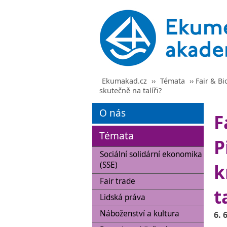
Ekumakad.cz
››
Témata
›› Fair & B
skutečně na talíři?
O nás
F
Témata
P
Sociální solidární ekonomika
(SSE)
k
Fair trade
t
Lidská práva
Náboženství a kultura
6. 