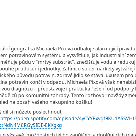
iální geografka Michaela Pixová odhaluje alarmující pravdu
em potravinovém systému a vysvětluje, jak industriální zem
měňuje půdu v "mrtvý substrát", znečišťuje vodu a redukuje
pouhé produkční jednotky. Zatímco supermarkety vytvářejí i
lického původu potravin, zdravé jídlo se stává luxusem pro
tina potravin končí v odpadu. Michaela Pixová však nenabízí
ivou diagnózu – představuje i praktická řešení od podpory 
ědělců po komunitní zahrady. Tento rozhovor navždy změn
led na obsah vašeho nákupního košíku!
ý díl si můžete poslechnout
:
https://open.spotify.com/episode/4yCYYPxvgf9KU1A5SVHt
=ptNdN4M8RGySIDE-EKXgxg
e o výstavě, možnostech jejího zapůjčení a doplňujících mat