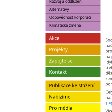
Rozvoj a oddlužení
Alternativy
Odpovědnost korporací
Klimatická změna
Akce
Soc
naš
Projekty
pro
na 
Zapojte se
idy
tře
Kontakt
děs
zem
poh
Publikace ke stažení
Cel
Nabízíme
na
si
Pro média
Víc