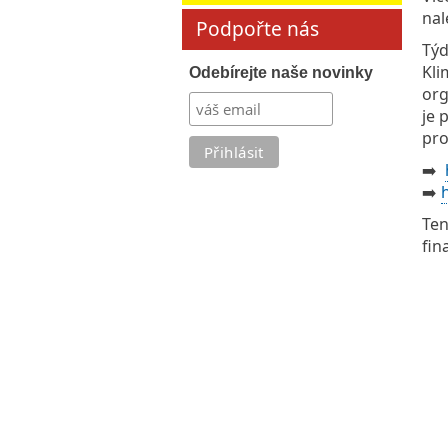
nal
Podpořte nás
Týd
Kli
Odebírejte naše novinky
org
je 
pro
➡️
➡️
Ten
fin