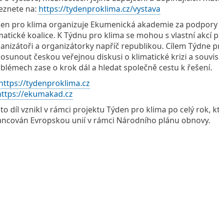
eznete na:
https://tydenproklima.cz/vystava
en pro klima organizuje Ekumenická akademie za podpory
matické koalice. K Týdnu pro klima se mohou s vlastní akcí př
anizátoři a organizátorky napříč republikou. Cílem Týdne p
posunout českou veřejnou diskusi o klimatické krizi a souvis
blémech zase o krok dál a hledat společně cestu k řešení.
https://tydenproklima.cz
https://ekumakad.cz
to díl vznikl v rámci projektu Týden pro klima po celý rok, kt
ancován Evropskou unií v rámci Národního plánu obnovy.