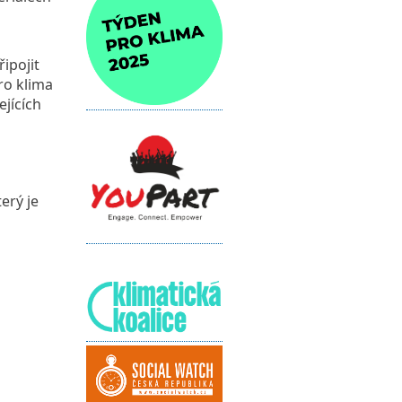
ipojit
ro klima
ejících
erý je