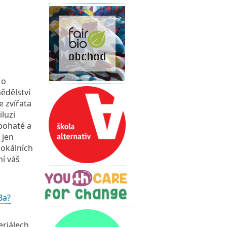
 o
ědělství
 zvířata
luzi
 bohaté a
 jen
lokálních
í váš
Ba?
eriálech