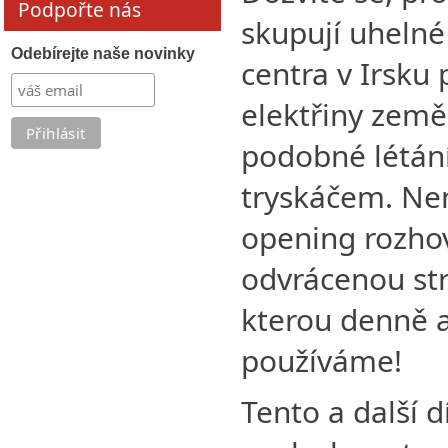
Podpořte nás
skupují uhelné
Odebírejte naše novinky
centra v Irsku 
elektřiny země,
podobné létá
tryskáčem. Nen
opening rozhov
odvrácenou str
kterou denně 
používáme!
Tento a další d