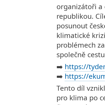
organizátoři a
republikou. Cí
posunout česko
klimatické kriz
problémech zas
společně cestu 
➡️
https://tyde
➡️
https://eku
Tento díl vznik
pro klima po ce