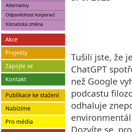
Alternativy
Odpovědnost korporací
Klimatická změna
Akce
Projekty
Tušili jste, že
Zapojte se
ChatGPT spotře
Kontakt
než Google vy
podcastu filoz
Publikace ke stažení
odhaluje znep
Nabízíme
environmentál
Pro média
Dozvíte se, pro