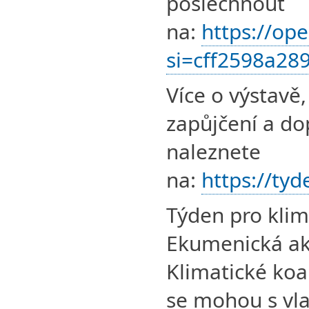
poslechnout
na:
https://o
si=cff2598a2
Více o výstavě
zapůjčení a do
naleznete
na:
https://ty
Týden pro klim
Ekumenická a
Klimatické koa
se mohou s vlas