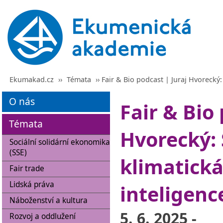
Ekumakad.cz
››
Témata
›› Fair & Bio podcast | Juraj Hvorecký
O nás
Fair & Bio 
Témata
Hvorecký: 
Sociální solidární ekonomika
(SSE)
klimatick
Fair trade
Lidská práva
inteligenc
Náboženství a kultura
5. 6. 2025 -
Rozvoj a oddlužení