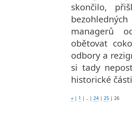
skončilo, při
bezohlednýc
managerů oc
obětovat coko
odbory a rezig
si tady nepos
historické čás
«
|
1
|
..
|
24
|
25
|
26