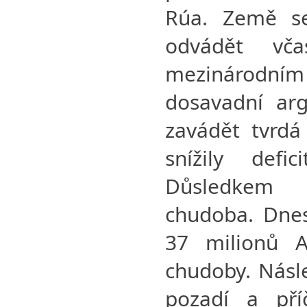
Rúa. Země se 
odvádět vč
mezinárodní
dosavadní arg
zavádět tvrdá
snížily defic
Důsledkem t
chudoba. Dnes 
37 milionů A
chudoby. Násle
pozadí a příč