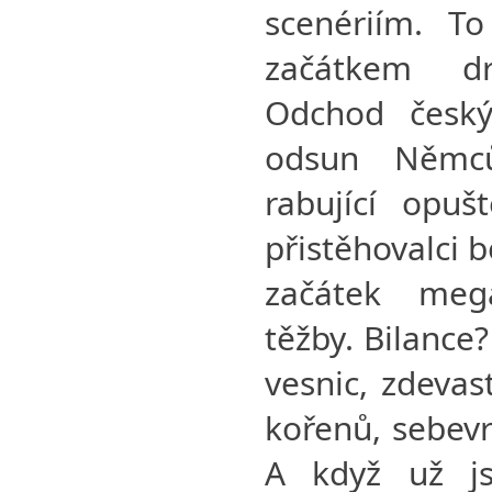
scenériím. T
začátkem dr
Odchod český
odsun Němců
rabující opuš
přistěhovalci b
začátek meg
těžby. Bilance
vesnic, zdevas
kořenů, sebevr
A když už js