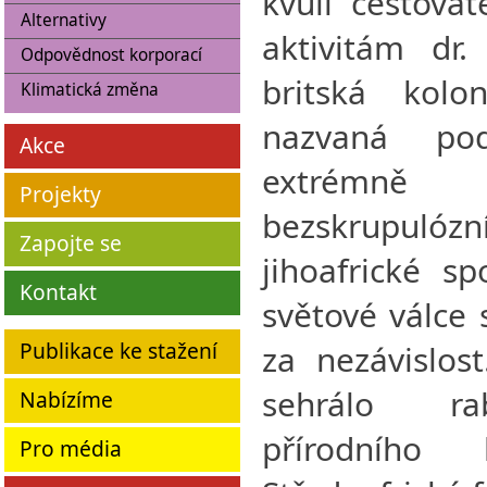
kvůli cestova
Alternativy
aktivitám dr.
Odpovědnost korporací
britská kolo
Klimatická změna
nazvaná pod
Akce
extrémně
Projekty
bezskrupuló
Zapojte se
jihoafrické s
Kontakt
světové válce 
Publikace ke stažení
za nezávislos
sehrálo ra
Nabízíme
přírodního
Pro média