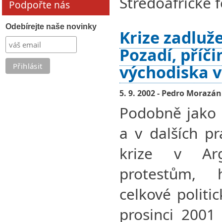
Středoafrické 
Podpořte nás
Odebírejte naše novinky
Krize zadluž
Pozadí, příč
východiska 
5. 9. 2002 - Pedro Morazán
Podobně jako 
a v dalších p
krize v Ar
protestům,
celkové politic
prosinci 2001