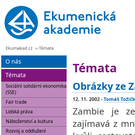
Ekumakad.cz
›› Témata
O nás
Témata
Témata
Obrázky ze 
Sociální solidární ekonomika
(SSE)
12. 11. 2002 -
Tomáš Tožič
Fair trade
Zambie je ze
Lidská práva
zajímavá z mn
Náboženství a kultura
Rozvoj a oddlužení