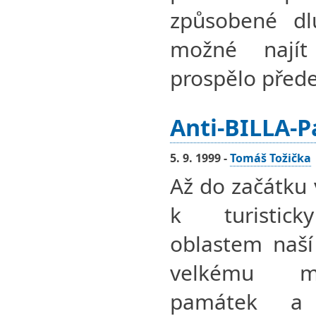
způsobené dl
možné najít
prospělo před
Anti-BILLA-P
5. 9. 1999 -
Tomáš Tožička
Až do začátku 
k turistick
oblastem naší
velkému mno
památek a 