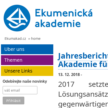
Ekumakad.cz
›› home
Uber uns
Jahresberic
Themen
Akademie für
Unsere Links
13. 12. 2018 -
2017 setzt
Odebírejte naše novinky
Lösungsa
gegenwärtig