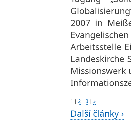
Globalisierun
2007 in Meiße
Evangelischen
Arbeitsstelle E
Landeskirche 
Missionswerk
Informationsz
1
|
2
|
3
|
»
Další články ›