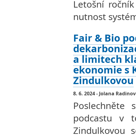
Letošní roční
nutnost systé
Fair & Bio po
dekarbonizac
a limitech kl
ekonomie s K
Zindulkovou
8. 6. 2024 - Jolana Radino
Poslechněte s
podcastu v t
Zindulkovou s