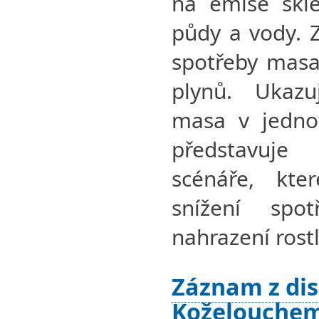
na emise skle
půdy a vody. 
spotřeby masa
plynů. Ukazu
masa v jednot
představuje
scénáře, kte
snížení sp
nahrazení rost
Záznam z dis
Koželouchem