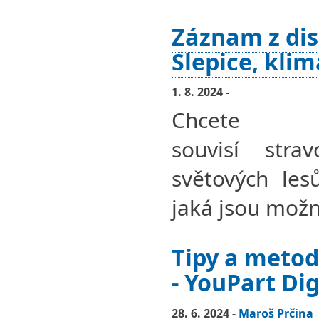
Záznam z dis
Slepice, kli
1. 8. 2024 -
Chcete
souvisí stra
světových les
jaká jsou mož
Tipy a metod
- YouPart Dig
28. 6. 2024 -
Maroš Prčina