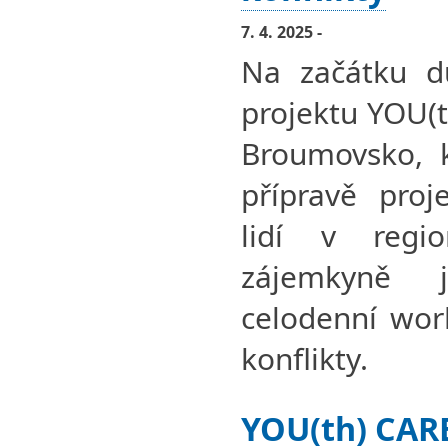
7. 4. 2025 -
Na začátku d
projektu YOU(t
Broumovsko, k
přípravě proj
lidí v regi
zájemkyně 
celodenní wor
konflikty.
YOU(th) CARE