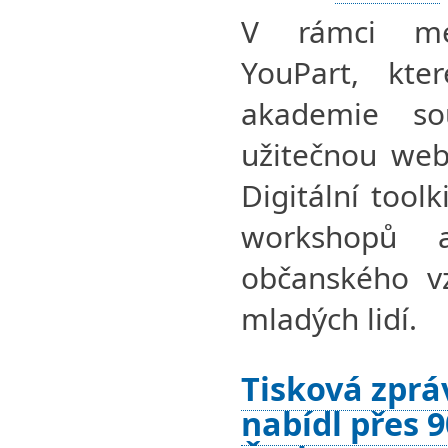
V rámci mez
YouPart, kte
akademie sou
užitečnou web
Digitální tool
workshopů
občanského vz
mladých lidí.
Tisková zprá
nabídl přes 