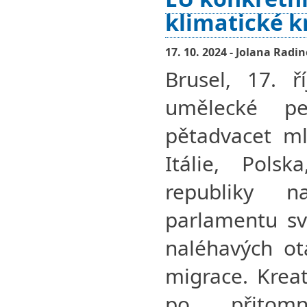
klimatické k
17. 10. 2024 - Jolana Radi
Brusel, 17. ř
umělecké per
pětadvacet ml
Itálie, Pols
republiky 
parlamentu sv
naléhavých ot
migrace. Krea
po přitom