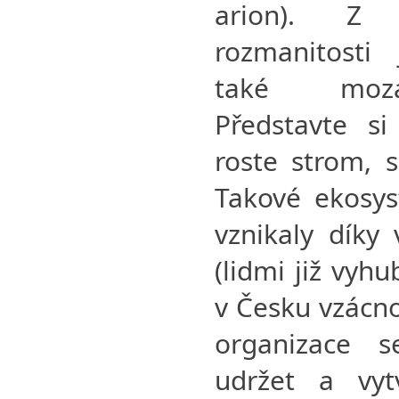
arion). Z h
rozmanitosti
také mozai
Představte s
roste strom, 
Takové ekosys
vznikaly díky
(lidmi již vyhu
v Česku vzácno
organizace s
udržet a vyt