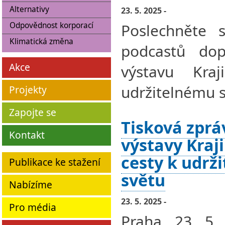
Alternativy
23. 5. 2025 -
Poslechněte s
Odpovědnost korporací
Klimatická změna
podcastů dopl
Akce
výstavu Kra
udržitelnému s
Projekty
Zapojte se
Tisková zprá
Kontakt
výstavy Kraj
cesty k udrž
Publikace ke stažení
světu
Nabízíme
23. 5. 2025 -
Pro média
Praha, 23. 5.