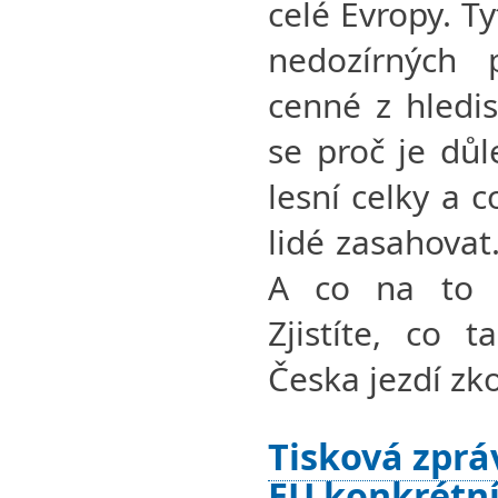
celé Evropy. T
nedozírných 
cenné z hledis
se proč je důl
lesní celky a 
lidé zasahovat
A co na to sp
Zjistíte, co 
Česka jezdí zk
Tisková zprá
EU konkrétní