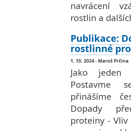
navrácení v
rostlin a dalšíc
Publikace: 
rostlinné pr
1. 10. 2024 - Maroš Prčina
Jako jeden
Postavme 
přinášíme če
Dopady pře
proteiny - Vli