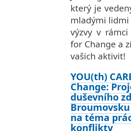
který je veden
mladými lidmi 
výzvy v rámci
for Change a z
vašich aktivit!
YOU(th) CARE
Change: Proj
duševního zd
Broumovsku
na téma prác
konflikty