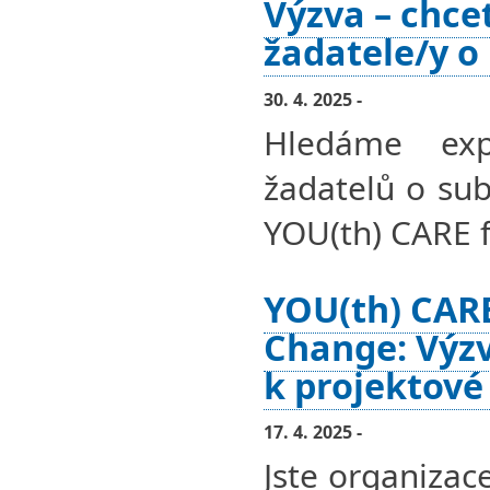
Výzva – chce
žadatele/y o
30. 4. 2025 -
Hledáme exp
žadatelů o sub
YOU(th) CARE 
YOU(th) CARE
Change: Výzv
k projektové
17. 4. 2025 -
Jste organizac