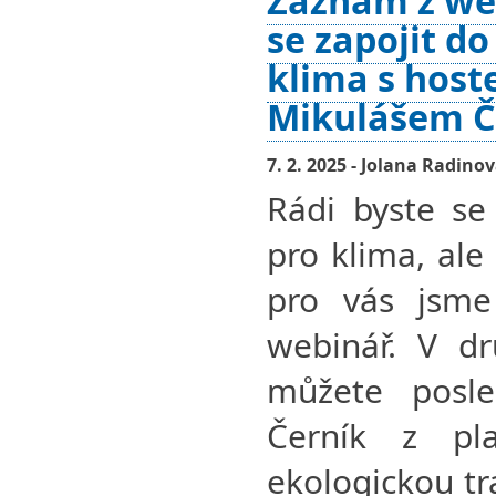
Záznam z web
se zapojit d
klima s hos
Mikulášem 
7. 2. 2025 - Jolana Radino
Rádi byste se
pro klima, ale
pro vás jsme 
webinář. V dr
můžete posle
Černík z pla
ekologickou tr