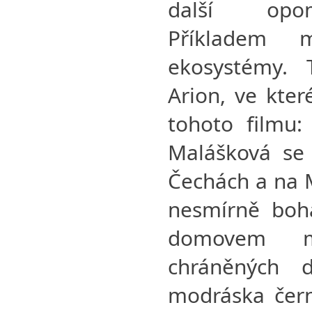
další opom
Příkladem 
ekosystémy.
Arion, ve kte
tohoto filmu
Malášková se 
Čechách a na M
nesmírně boh
domovem m
chráněných d
modráska čern