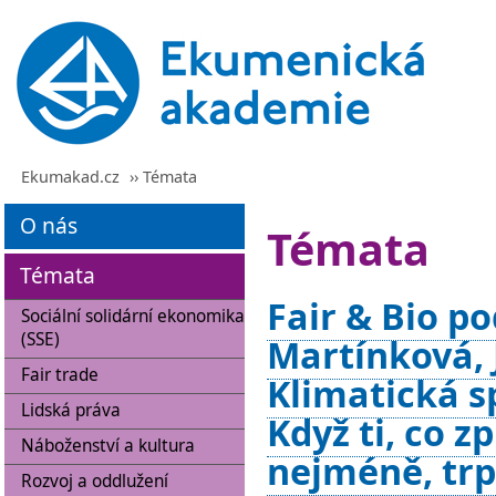
Ekumakad.cz
›› Témata
O nás
Témata
Témata
Fair & Bio po
Sociální solidární ekonomika
(SSE)
Martínková, J
Fair trade
Klimatická s
Lidská práva
Když ti, co z
Náboženství a kultura
nejméně, trp
Rozvoj a oddlužení