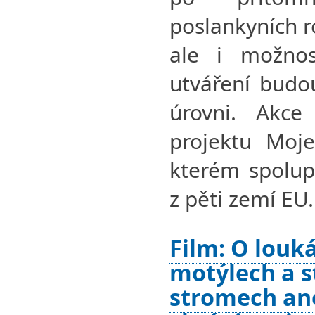
poslankyních r
ale i možnos
utváření budou
úrovni. Akce
projektu Moj
kterém spolup
z pěti zemí EU.
Film: O louk
motýlech a s
stromech an