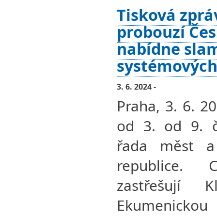
Tisková zprá
probouzí Čes
nabídne slam
systémovýc
3. 6. 2024 -
Praha, 3. 6. 2
od 3. od 9. 
řada měst a
republice. 
zastřešují 
Ekumenickou a