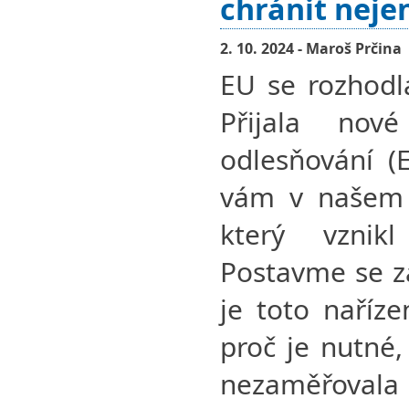
chránit nejen
2. 10. 2024 - Maroš Prčina
EU se rozhodla
Přijala nov
odlesňování (
vám v našem 
který vzni
Postavme se za
je toto naříze
proč je nutné,
nezaměřovala 