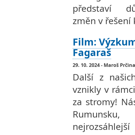
představí dů
změn v řešení k
Film: Výzkum
Fagaraš
29. 10. 2024 - Maroš Prčin
Další z našic
vznikly v rám
za stromy! Ná
Rumunsku,
nejrozsáhlejš