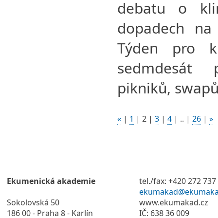
debatu o klim
dopadech na 
Týden pro k
sedmdesát p
pikniků, swapů 
«
|
1
|
2
|
3
|
4
|
..
|
26
|
»
Ekumenická akademie
tel./fax: +420 272 737
ekumakad@ekumaka
Sokolovská 50
www.ekumakad.cz
186 00 - Praha 8 - Karlín
IČ: 638 36 009