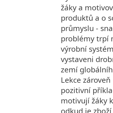
žáky a motivov
produktů a o s
průmyslu - sna
problémy trpí 
výrobní systém
vystaveni drob
zemí globálníh
Lekce zároveň 
pozitivní příkla
motivují žáky 
odkud je zboží