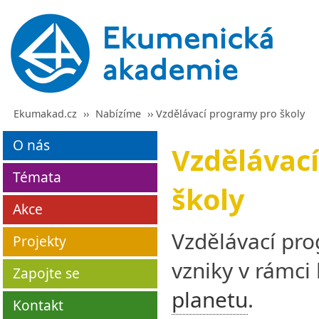
Ekumakad.cz
››
Nabízíme
›› Vzdělávací programy pro školy
O nás
Vzdělávac
Témata
školy
Akce
Vzdělávací pro
Projekty
vzniky v rámc
Zapojte se
planetu
.
Kontakt