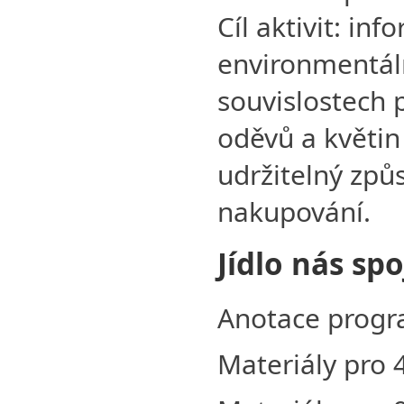
Cíl aktivit: in
environmentáln
souvislostech 
oděvů a květin
udržitelný způ
nakupování.
Jídlo nás spo
Anotace prog
Materiály pro 