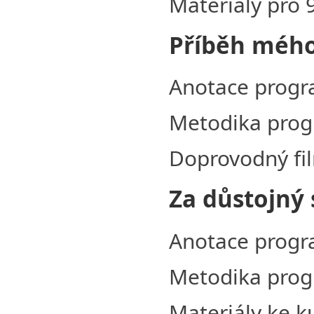
Materiály pro 
Příběh mého
Anotace prog
Metodika pro
Doprovodný fi
Za důstojný 
Anotace prog
Metodika pro
Materiály ke k