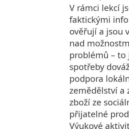
V rámci lekcí 
faktickými inf
ověřují a jsou 
nad možnostmi
problémů – to 
spotřeby dová
podpora lokál
zemědělství a 
zboží ze sociá
přijatelné pro
Výukové aktivit