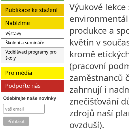
Výukové lekce 
Publikace ke stažení
environmentál
Nabízíme
produkce a spo
Výstavy
květin v souča
Školení a semináře
kromě etických
Vzdělávací programy pro
školy
(pracovní pod
Pro média
zaměstnanců či
Podpořte nás
zahrnují i na
znečišťování d
Odebírejte naše novinky
zdrojů naší pl
ovzduší).