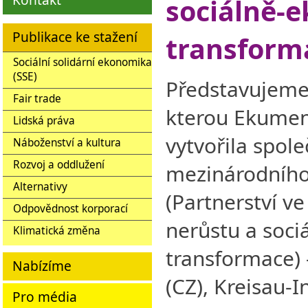
sociálně-e
Publikace ke stažení
transform
Sociální solidární ekonomika
(SSE)
Představujeme 
Fair trade
kterou Ekumen
Lidská práva
vytvořila spole
Náboženství a kultura
Rozvoj a oddlužení
mezinárodního
Alternativy
(Partnerství ve
Odpovědnost korporací
nerůstu a soci
Klimatická změna
transformace) 
Nabízíme
(CZ), Kreisau-I
Pro média