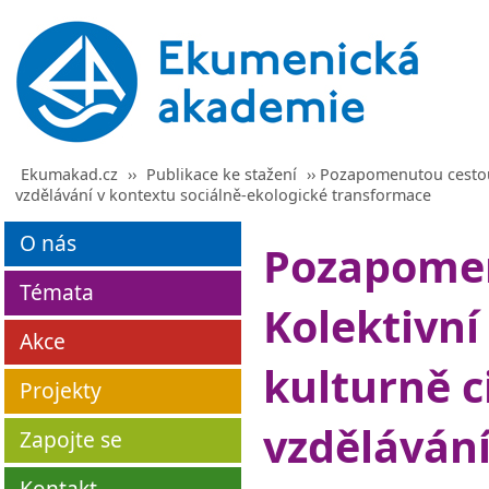
Ekumakad.cz
››
Publikace ke stažení
›› Pozapomenutou cestou 
vzdělávání v kontextu sociálně-ekologické transformace
O nás
Pozapomen
Témata
Kolektivní
Akce
kulturně c
Projekty
vzdělávání
Zapojte se
Kontakt