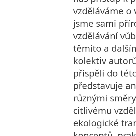
vzděláváme o v
jsme sami přír
vzdělávání vůb
těmito a další
kolektiv autorů
přispěli do tét
představuje ant
různými směry 
citlivému vzdě
ekologické tra
konceptů, prak